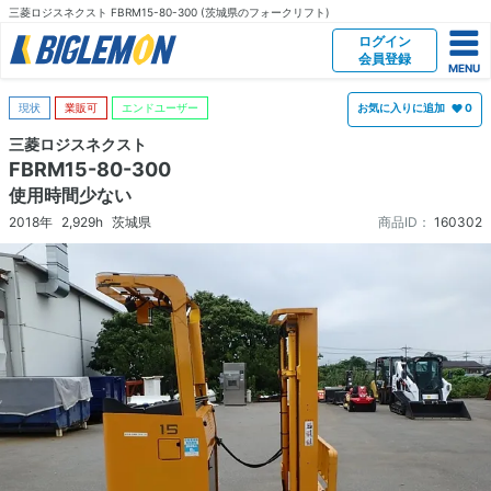
三菱ロジスネクスト FBRM15-80-300 (茨城県のフォークリフト)
ログイン
会員登録
現状
業販可
エンドユーザー
お気に入りに追加
0
三菱ロジスネクスト
FBRM15-80-300
使用時間少ない
2018年
2,929h
茨城県
商品ID：
160302