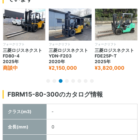
クリフト
フォークリフト
フォークリフト
フォーク
ロジスネクスト
三菱ロジスネクスト
三菱ロジスネクスト
三菱
0-4
YDN-F203
FDE25P-T
FD70
5年
2020年
2025年
202
中
¥2,150,000
¥3,820,000
¥10,
FBRM15-80-300のカタログ情報
クラス(m3)
-
全長(mm)
0