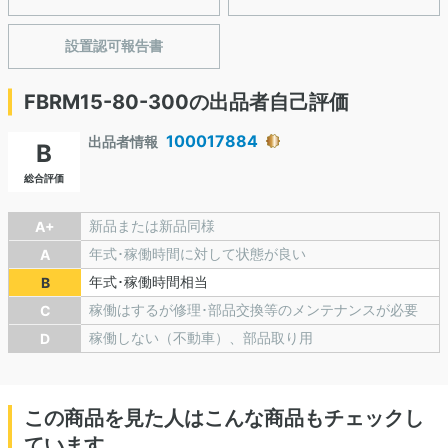
設置認可報告書
FBRM15-80-300の出品者自己評価
100017884
出品者情報
B
総合評価
新品または新品同様
A+
年式･稼働時間に対して状態が良い
A
年式･稼働時間相当
B
稼働はするが修理･部品交換等のメンテナンスが必要
C
稼働しない（不動車）、部品取り用
D
この商品を見た人はこんな商品もチェックし
ています