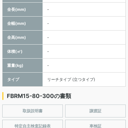
全長(mm)
-
全幅(mm)
-
全高(mm)
-
体積(㎥)
-
重量(kg)
-
タイプ
リーチタイプ (立つタイプ)
FBRM15-80-300の書類
取扱説明書
譲渡証
特定自主検査記録表
車検証