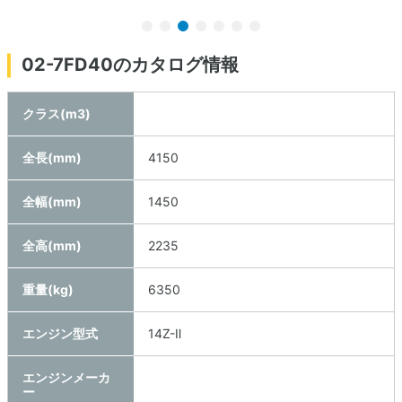
02-7FD40のカタログ情報
クラス(m3)
全長(mm)
4150
全幅(mm)
1450
全高(mm)
2235
重量(kg)
6350
エンジン型式
14Z-Ⅱ
エンジンメーカ
ー