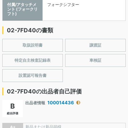
付属/アタッチメ
フォークシフター
ント (フォークリ
フト)
02-7FD40の書類
取扱説明書
譲渡証
特定自主検査記録表
車検証
設置認可報告書
02-7FD40の出品者自己評価
100014436
出品者情報
B
総合評価
新品または新品同様
A+