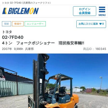
トヨタ 02-7FD40 (兵庫県のフォークリフト)
ログイン
会員登録
現状
整備中
エンドユーザー
お気に入りに追加
0
トヨタ
02-7FD40
4トン フォークポジショナー 現状格安車輛‼
2007年
9,996h
兵庫県
商品ID：
160345