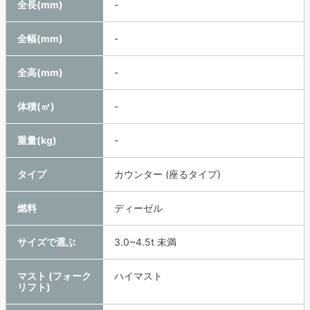
全長(mm)
-
全幅(mm)
-
全高(mm)
-
体積(㎥)
-
重量(kg)
-
タイプ
カウンター (座るタイプ)
燃料
ディーゼル
サイズで選ぶ
3.0~4.5t 未満
マスト (フォーク
ハイマスト
リフト)