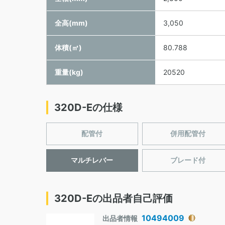
全高(mm)
3,050
体積(㎥)
80.788
重量(kg)
20520
320D-Eの仕様
配管付
併用配管付
マルチレバー
ブレード付
320D-Eの出品者自己評価
10494009
出品者情報