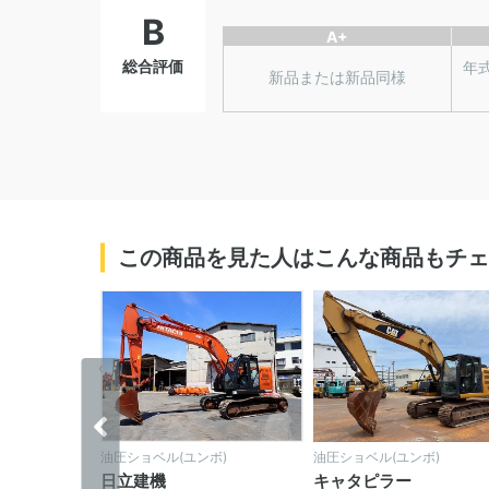
B
A+
総合評価
年
新品または新品同様
この商品を見た人はこんな商品もチェ
‹
ボ)
油圧ショベル(ユンボ)
油圧ショベル(ユンボ)
日立建機
キャタピラー