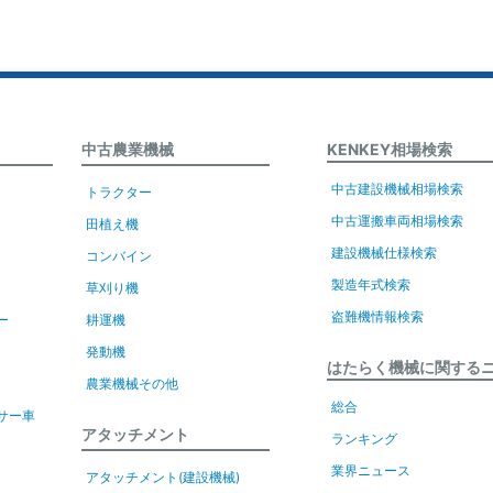
中古農業機械
KENKEY相場検索
中古建設機械相場検索
トラクター
中古運搬車両相場検索
田植え機
建設機械仕様検索
コンバイン
製造年式検索
草刈り機
盗難機情報検索
ー
耕運機
発動機
はたらく機械に関する
農業機械その他
総合
サー車
アタッチメント
ランキング
業界ニュース
アタッチメント(建設機械)