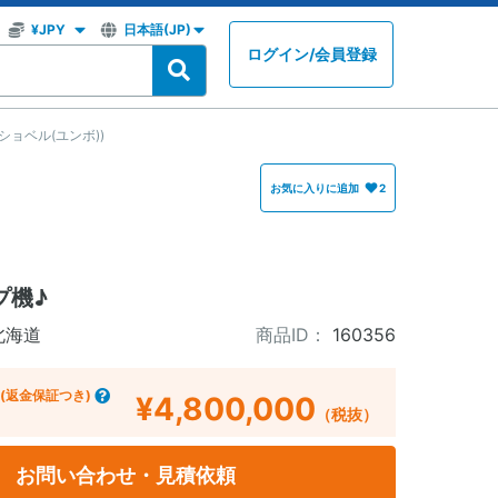
ログイン
/
会員登録
ショベル(ユンボ))
お気に入りに追加
2
プ機♪
北海道
商品ID：
160356
(返金保証つき)
¥4,800,000
（税抜）
お問い合わせ・見積依頼