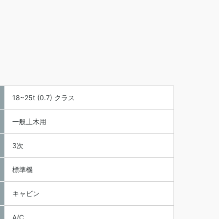
18~25t (0.7) クラス
一般土木用
3次
標準機
キャビン
A/C