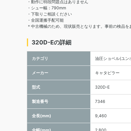
・動作に特段問題点はありません
・シュー幅：790mm
・下取りご相談ください
・全国運搬手配可能
＊中古機械のため、現状販売となります。事前の検品を
320D-Eの詳細
カテゴリ
油圧ショベル(ユン
メーカー
キャタピラー
型式
320D-E
製造番号
7346
全長(mm)
9,460
全幅(mm)
2,800