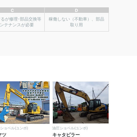
C
D
するが修理･部品交換等
稼働しない（不動車）、部品
ンテナンスが必要
取り用
ショベル(ユンボ)
油圧ショベル(ユンボ)
マツ
キャタピラー