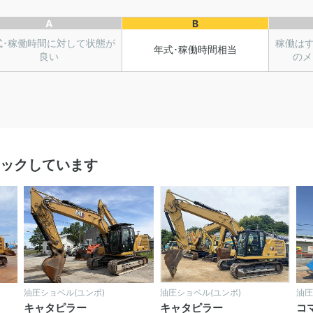
A
B
式･稼働時間に対して状態が
稼働は
年式･稼働時間相当
良い
のメ
ックしています
油圧ショベル(ユンボ)
油圧ショベル(ユンボ)
油圧
キャタピラー
キャタピラー
コ