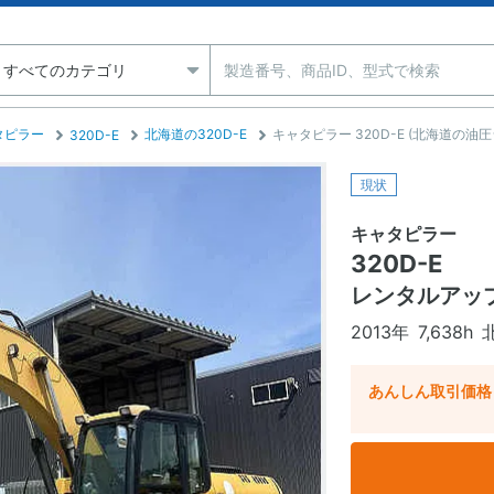
タピラー
北海道の320D-E
キャタピラー 320D-E (北海道の油圧
320D-E
現状
キャタピラー
320D-E
レンタルアッ
2013年
7,638h
あんしん取引価格