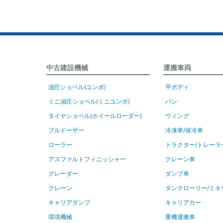
中古建設機械
運搬車両
油圧ショベル(ユンボ)
平ボディ
ミニ油圧ショベル(ミニユンボ)
バン
タイヤショベル(ホイールローダー)
ウィング
ブルドーザー
冷凍車/保冷車
ローラー
トラクター/トレーラ
アスファルトフィニッシャー
クレーン車
グレーダー
ダンプ車
クレーン
タンクローリー/ミキ
キャリアダンプ
キャリアカー
環境機械
重機運搬車