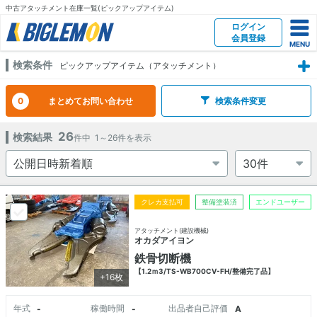
中古アタッチメント在庫一覧(ピックアップアイテム)
ログイン
会員登録
検索条件
ピックアップアイテム（アタッチメント）
0
まとめてお問い合わせ
検索条件変更
26
検索結果
件中
1～26
件を表示
クレカ支払可
整備塗装済
エンドユーザー
アタッチメント(建設機械)
オカダアイヨン
鉄骨切断機
【1.2ｍ3/TS-WB700CV-FH/整備完了品】
+16枚
年式
稼働時間
出品者自己評価
-
-
A