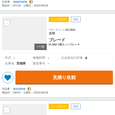
出品者：
100011978
商品ID：
141134
公開日：
2025/09/26
クレカ支払可
現状
アタッチメント(建設機械)
古河
ブレード
FL180-1用スノーブレード
+11枚
年式
稼働時間
出品者自己評価
-
-
B
在庫地
宮城県
製造番号
-
見積り依頼
出品者：
10312016
商品ID：
139151
公開日：
2025/08/29
クレカ支払可
現状