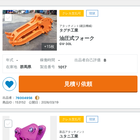
クレカ支払可
現状
アタッチメント(建設機械)
タグチ工業
油圧式フォーク
GV-30L
+15枚
年式
稼働時間
出品者自己評価
-
-
B
在庫地
群馬県
製造番号
1017
見積り依頼
出品者：
76004956
商品ID：
153152
公開日：
2026/03/19
クレカ支払可
現状
新品アタッチメント
ユタニ工業