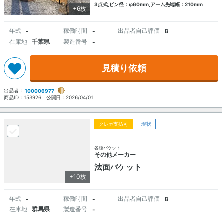
3点式,ピン径：φ60mm,アーム先端幅：210mm
+6枚
年式
稼働時間
出品者自己評価
-
-
B
在庫地
千葉県
製造番号
-
見積り依頼
出品者：
100006977
商品ID：
153926
公開日：
2026/04/01
クレカ支払可
現状
各種バケット
その他メーカー
法面バケット
+10枚
年式
稼働時間
出品者自己評価
-
-
B
在庫地
群馬県
製造番号
-