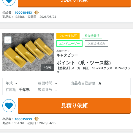
出品者：
100018453
商品ID：
138566
公開日：
2026/05/24
クレカ支払可
整備塗装済
エンドユーザー
入庫点検済み
各種バケット
キャタピラー
ポイント（爪・ツース盤）
+5枚
【塗装済】メーカー純正 18～25tクラス 0.7m3クラ
ス
年式
稼働時間
出品者自己評価
-
-
A
在庫地
千葉県
製造番号
-
見積り依頼
出品者：
100015833
商品ID：
154761
公開日：
2026/04/15