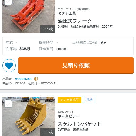
アタッチメント(建設機械)
タグチ工業
油圧式フォーク
0.45用 油圧ﾌｫｰｸ 新品未使用 2024年
+12枚
年式
稼働時間
出品者自己評価
-
-
A+
在庫地
群馬県
製造番号
0600
見積り依頼
出品者：
99998748
商品ID：
157954
公開日：
2026/06/11
クレカ支払可
現状
各種バケット
キャタピラー
スケルトンバケット
CAT純正 未使用新品
+12枚