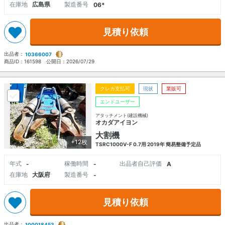
在庫地
広島県
製造番号
06*
見積り依頼
出品者：
10366007
商品ID：
161598
公開日：
2026/07/29
クレカ支払可
現状
業販可
エンドユーザー
アタッチメント(建設機械)
オカダアイヨン
大割機
+12枚
TSRC1000V-F 0.7用 2019年 簡易整備予定品
年式
稼働時間
出品者自己評価
-
-
A
在庫地
大阪府
製造番号
-
見積り依頼
出品者：
100018453