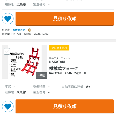
在庫地
広島県
製造番号
-
見積り依頼
出品者：
10219013
商品ID：
141735
公開日：
2025/10/03
クレカ支払可
新品アタッチメント
NAKATAKI
機械式フォーク
NAKATAKI #84b 2点式 1t
+8枚
年式
稼働時間
出品者自己評価
-
-
A+
在庫地
東京都
製造番号
-
見積り依頼