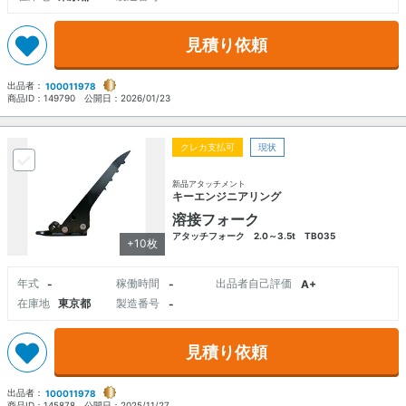
見積り依頼
出品者：
100011978
商品ID：
149790
公開日：
2026/01/23
クレカ支払可
現状
新品アタッチメント
キーエンジニアリング
溶接フォーク
アタッチフォーク 2.0～3.5t TB035
+10枚
年式
稼働時間
出品者自己評価
-
-
A+
在庫地
東京都
製造番号
-
見積り依頼
出品者：
100011978
商品ID：
145878
公開日：
2025/11/27