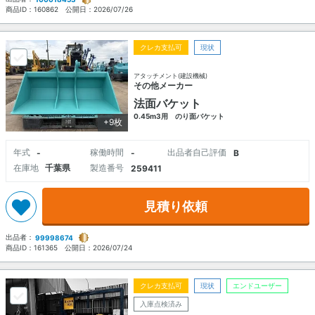
商品ID：
160862
公開日：
2026/07/26
クレカ支払可
現状
アタッチメント(建設機械)
その他メーカー
法面バケット
0.45m3用 のり面バケット
+9枚
年式
稼働時間
出品者自己評価
-
-
B
在庫地
千葉県
製造番号
259411
見積り依頼
出品者：
99998674
商品ID：
161365
公開日：
2026/07/24
クレカ支払可
現状
エンドユーザー
入庫点検済み