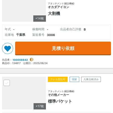
アタッチメント(建設機械)
オカダアイヨン
大割機
+14枚
年式
稼働時間
出品者自己評価
-
-
B
在庫地
千葉県
製造番号
3006
見積り依頼
出品者：
100008842
商品ID：
134817
公開日：
2025/06/24
クレカ支払可
現状
入庫点検済み
アタッチメント(建設機械)
その他メーカー
標準バケット
+17枚