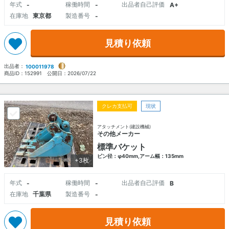
年式
稼働時間
出品者自己評価
-
-
A+
在庫地
東京都
製造番号
-
見積り依頼
出品者：
100011978
商品ID：
152991
公開日：
2026/07/22
クレカ支払可
現状
アタッチメント(建設機械)
その他メーカー
標準バケット
ピン径：φ40mm,アーム幅：135mm
+3枚
年式
稼働時間
出品者自己評価
-
-
B
在庫地
千葉県
製造番号
-
見積り依頼