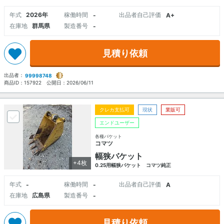
年式
2026年
稼働時間
出品者自己評価
-
A+
在庫地
群馬県
製造番号
-
見積り依頼
出品者：
99998748
商品ID：
157922
公開日：
2026/06/11
クレカ支払可
現状
業販可
エンドユーザー
各種バケット
コマツ
幅狭バケット
+4枚
0.25用幅狭バケット コマツ純正
年式
稼働時間
出品者自己評価
-
-
A
在庫地
広島県
製造番号
-
見積り依頼