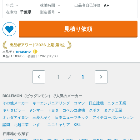
年式
稼働時間
出品者自己評価
-
-
A+
在庫地
千葉県
製造番号
-
見積り依頼
出品者アワード2026 上期 第1位
出品者：
10145012
商品ID：
83955
公開日：
2023/05/30
1
1
BIGLEMON（ビッグレモン）で人気のメーカー
その他メーカー
キーエンジニアリング
コマツ
日立建機
ユタニ工業
キャタピラー
ヤンマー
トヨタ
コベルコ建機
クボタ
タグチ工業
オカダアイヨン
三菱ふそう
日本ニューマチック
アイチコーポレーション
諸岡
北越工業
いすゞ
ユニキャリア
KBL
在庫地から探す