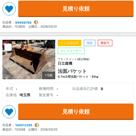
見積り依頼
出品者：
99998748
商品ID：
153800
公開日：
2026/03/31
クレカ支払可
現状
業販可
エンドユーザー
アタッチメント(建設機械)
日立建機
法面バケット
+5枚
0.7m3用法面バケット・80φ
年式
稼働時間
出品者自己評価
-
-
B
在庫地
埼玉県
製造番号
-
見積り依頼
出品者：
100013255
商品ID：
153268
公開日：
2026/03/20