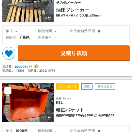
その他メーカー
油圧ブレーカー
BR W7 4～6ｔクラス用,φ38mm
+4枚
年式
稼働時間
出品者自己評価
-
-
B
在庫地
千葉県
製造番号
-
見積り依頼
出品者：
100006977
商品ID：
142803
公開日：
2025/10/19
クレカ支払可
現状
整備塗装済
各種バケット
KBL
幅広バケット
横幅930縦幅1229高さ890ピン径65幅255
+11枚
年式
1998年
稼働時間
出品者自己評価
-
B