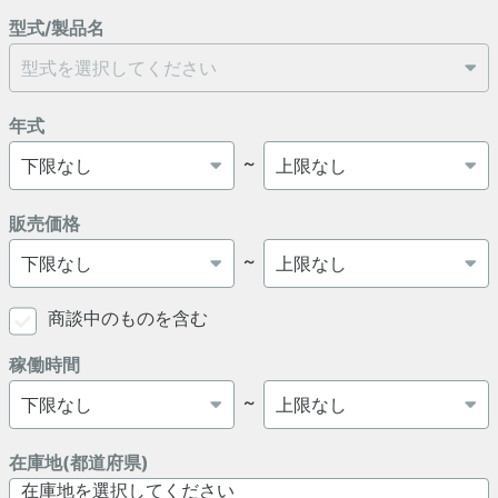
型式/製品名
年式
～
販売価格
～
商談中のものを含む
稼働時間
～
在庫地(都道府県)