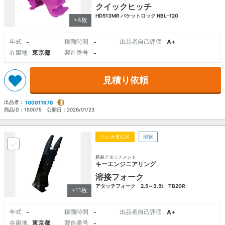
クイックヒッチ
HD513MR バケットロック NBL-120
+4枚
年式
稼働時間
出品者自己評価
-
-
A+
在庫地
東京都
製造番号
-
見積り依頼
出品者：
100011978
商品ID：
150075
公開日：
2026/01/23
クレカ支払可
現状
新品アタッチメント
キーエンジニアリング
溶接フォーク
アタッチフォーク 2.5～3.5t TB20R
+11枚
年式
稼働時間
出品者自己評価
-
-
A+
在庫地
東京都
製造番号
-