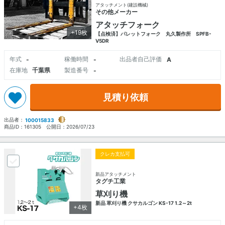
アタッチメント(建設機械)
その他メーカー
アタッチフォーク
+19枚
【点検済】パレットフォーク 丸久製作所 SPFB-
V5DR
年式
稼働時間
出品者自己評価
-
-
A
在庫地
千葉県
製造番号
-
見積り依頼
出品者：
100015833
商品ID：
161305
公開日：
2026/07/23
クレカ支払可
新品アタッチメント
タグチ工業
草刈り機
新品 草刈り機 クサカルゴン KS-17 1.2～2t
+4枚