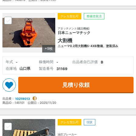
クレカ支払可
整備塗装済
アタッチメント(建設機械)
日本ニューマチック
大割機
ニューマ0.2用大割機S-4XB整備、塗装済み
+9枚
年式
稼働時間
出品者自己評価
-
-
B
在庫地
山口県
製造番号
31169
見積り依頼
出品者：
10219013
商品ID：
145101
公開日：
2025/11/20
クレカ支払可
現状
油圧ブレーカー