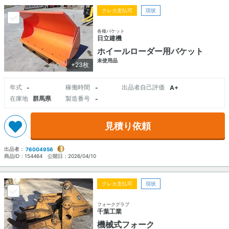
クレカ支払可
現状
各種バケット
日立建機
ホイールローダー用バケット
未使用品
+23枚
年式
稼働時間
出品者自己評価
-
-
A+
在庫地
群馬県
製造番号
-
見積り依頼
出品者：
76004956
商品ID：
154464
公開日：
2026/04/10
クレカ支払可
現状
フォークグラブ
千葉工業
機械式フォーク