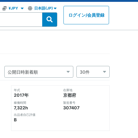
ログイン
/
会員登録
年式
在庫地
2017年
京都府
稼働時間
製造番号
7,322h
307407
出品者自己評価
B