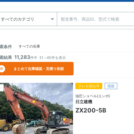
索条件
すべての在庫
11,283
索結果
件中
31～60
件を表示
0
まとめて在庫確認・見積り依頼
クレカ支払可
現状
油圧ショベル(ユンボ)
日立建機
ZX200-5B