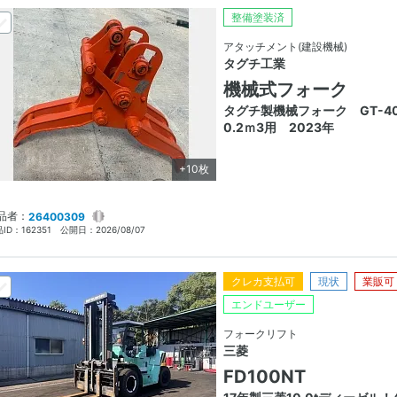
整備塗装済
アタッチメント(建設機械)
タグチ工業
機械式フォーク
タグチ製機械フォーク GT-
0.2ｍ3用 2023年
+10枚
品者：
26400309
ID：
162351
公開日：
2026/08/07
クレカ支払可
現状
業販可
エンドユーザー
フォークリフト
三菱
FD100NT