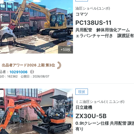
油圧ショベル(ユンボ)
コマツ
PC138US-11
共用配管 解体用強化アーム 
ェラバンチャー付き 譲渡証有
+59枚
出品者アワード2026 上期 第3位
品者：
10291006
ID：
162362
公開日：
2026/08/07
現状
ミニ油圧ショベル(ミニユンボ)
日立建機
ZX30U-5B
0.9tクレーン仕様 共用配管 譲
有り