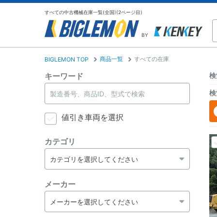
すべての中古機械在庫一覧(全国)(2ページ目)
BY
商品一覧
すべての在庫
BIGLEMON TOP
キーワード
検
検
値引き車両を選択
カテゴリ
メーカー