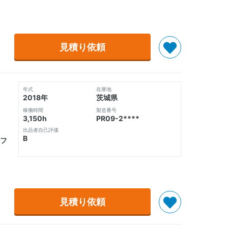
見積り依頼
年式
在庫地
2018年
茨城県
稼働時間
製造番号
3,150h
PR09-2****
出品者自己評価
B
フ
見積り依頼