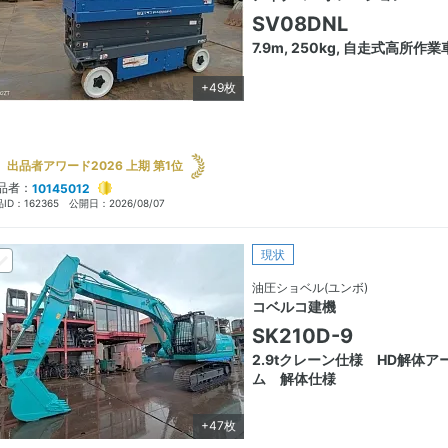
SV08DNL
7.9m, 250kg, 自走式高所作業
+49枚
出品者アワード2026 上期 第1位
品者：
10145012
ID：
162365
公開日：
2026/08/07
現状
油圧ショベル(ユンボ)
コベルコ建機
SK210D-9
2.9tクレーン仕様 HD解体ア
ム 解体仕様
+47枚