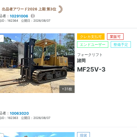
出品者アワード2026 上期 第3位
品者：
10291006
ID：
162364
公開日：
2026/08/07
クレカ支払可
業販可
エンドユーザー
整備予定
フォークリフト
諸岡
MF25V-3
+31枚
品者：
10063020
ID：
162363
公開日：
2026/08/07
現状