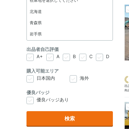
出品者自己評価
A+
A
B
C
D
購入可能エリア
日本国内
海外
出
商品
優良バッジ
優良バッジあり
検索