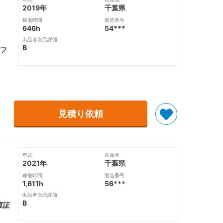
2019年
千葉県
稼働時間
製造番号
646h
54***
出品者自己評価
B
フ
見積り依頼
年式
在庫地
2021年
千葉県
稼働時間
製造番号
1,611h
56***
出品者自己評価
B
渡証