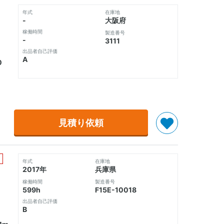
年式
在庫地
-
大阪府
稼働時間
製造番号
-
3111
出品者自己評価
A
40
見積り依頼
年式
在庫地
2017年
兵庫県
稼働時間
製造番号
599h
F15E-10018
出品者自己評価
B