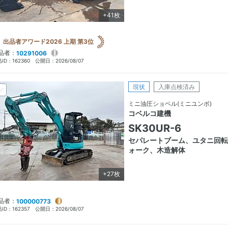
+41枚
出品者アワード2026 上期 第3位
品者：
10291006
ID：
162360
公開日：
2026/08/07
現状
入庫点検済み
ミニ油圧ショベル(ミニユンボ)
コベルコ建機
SK30UR-6
セパレートブーム、ユタニ回転
ォーク、木造解体
+27枚
品者：
100000773
ID：
162357
公開日：
2026/08/07