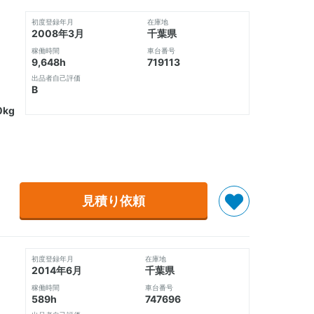
初度登録年月
在庫地
2008年3月
千葉県
稼働時間
車台番号
9,648h
719113
出品者自己評価
B
kg
見積り依頼
初度登録年月
在庫地
2014年6月
千葉県
稼働時間
車台番号
589h
747696