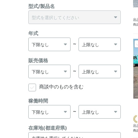
型式/製品名
出
商品
年式
～
販売価格
～
商談中のものを含む
稼働時間
～
出
在庫地(都道府県)
商品