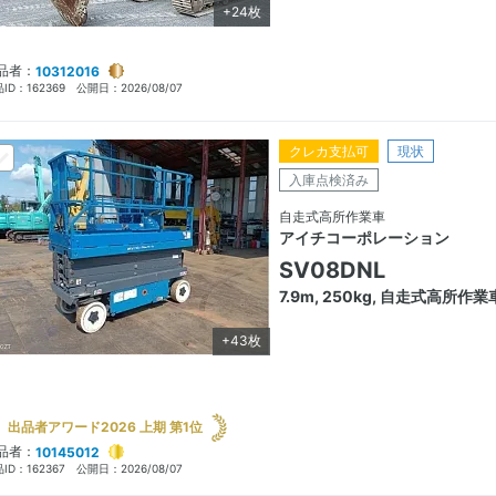
+24枚
品者：
10312016
ID：
162369
公開日：
2026/08/07
クレカ支払可
現状
入庫点検済み
自走式高所作業車
アイチコーポレーション
SV08DNL
7.9m, 250kg, 自走式高所作業
+43枚
出品者アワード2026 上期 第1位
品者：
10145012
ID：
162367
公開日：
2026/08/07