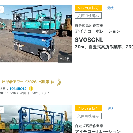
クレカ支払可
現状
入庫点検済み
自走式高所作業車
アイチコーポレーション
SV08CNL
7.9m、自走式高所作業車、250
+41枚
出品者アワード2026 上期 第1位
品者：
10145012
ID：
162366
公開日：
2026/08/07
クレカ支払可
現状
入庫点検済み
自走式高所作業車
アイチコーポレーション