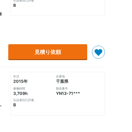
出品者自己評価
B
車
見積り依頼
年式
在庫地
2015年
千葉県
稼働時間
製造番号
3,709h
YN13-71***
出品者自己評価
B
ー