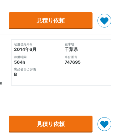
見積り依頼
初度登録年月
在庫地
2014年6月
千葉県
稼働時間
車台番号
564h
747695
出品者自己評価
B
車
見積り依頼