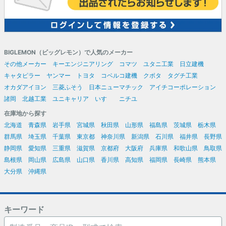
BIGLEMON（ビッグレモン）で人気のメーカー
その他メーカー
キーエンジニアリング
コマツ
ユタニ工業
日立建機
キャタピラー
ヤンマー
トヨタ
コベルコ建機
クボタ
タグチ工業
オカダアイヨン
三菱ふそう
日本ニューマチック
アイチコーポレーション
諸岡
北越工業
ユニキャリア
いすゞ
ニチユ
在庫地から探す
北海道
青森県
岩手県
宮城県
秋田県
山形県
福島県
茨城県
栃木県
群馬県
埼玉県
千葉県
東京都
神奈川県
新潟県
石川県
福井県
長野県
静岡県
愛知県
三重県
滋賀県
京都府
大阪府
兵庫県
和歌山県
鳥取県
島根県
岡山県
広島県
山口県
香川県
高知県
福岡県
長崎県
熊本県
大分県
沖縄県
キーワード