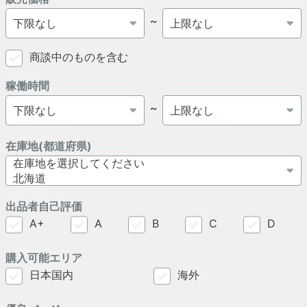
～
商談中のものを含む
稼働時間
～
在庫地(都道府県)
出品者自己評価
A+
A
B
C
D
購入可能エリア
日本国内
海外