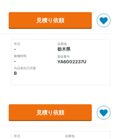
見積り依頼
年式
在庫地
-
栃木県
稼働時間
製造番号
-
YA6002237U
出品者自己評価
B
見積り依頼
年式
在庫地