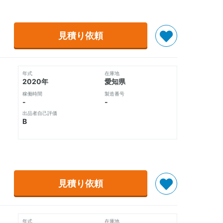
見積り依頼
年式
在庫地
2020年
愛知県
稼働時間
製造番号
-
-
出品者自己評価
B
見積り依頼
年式
在庫地