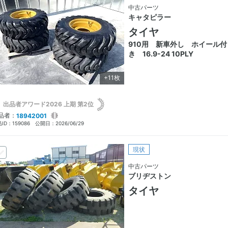
中古パーツ
キャタピラー
タイヤ
910用 新車外し ホイール付
き 16.9-24 10PLY
+11枚
出品者アワード2026 上期 第2位
品者：
18942001
ID：
159086
公開日：
2026/06/29
現状
中古パーツ
ブリヂストン
タイヤ