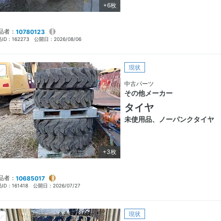
+6枚
品者：
10780123
ID：
162273
公開日：
2026/08/06
現状
中古パーツ
その他メーカー
タイヤ
未使用品、ノーパンクタイヤ
+3枚
品者：
10685017
ID：
161418
公開日：
2026/07/27
現状