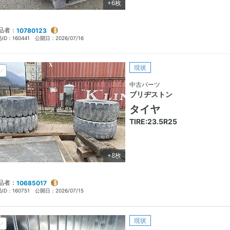
+6枚
品者：
10780123
ID：
160441
公開日：
2026/07/16
現状
中古パーツ
ブリヂストン
タイヤ
TIRE:23.5R25
+8枚
品者：
10685017
ID：
160751
公開日：
2026/07/15
現状