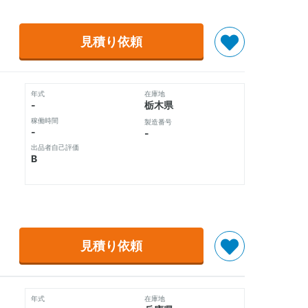
見積り依頼
年式
在庫地
-
栃木県
稼働時間
製造番号
-
-
出品者自己評価
B
見積り依頼
年式
在庫地