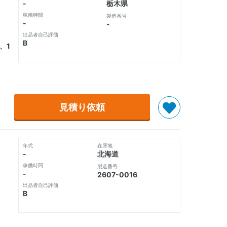
-
栃木県
稼働時間
製造番号
-
-
出品者自己評価
B
4、1
見積り依頼
年式
在庫地
-
北海道
稼働時間
製造番号
-
2607-0016
出品者自己評価
B