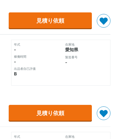
見積り依頼
年式
在庫地
-
愛知県
稼働時間
製造番号
-
-
出品者自己評価
B
見積り依頼
年式
在庫地