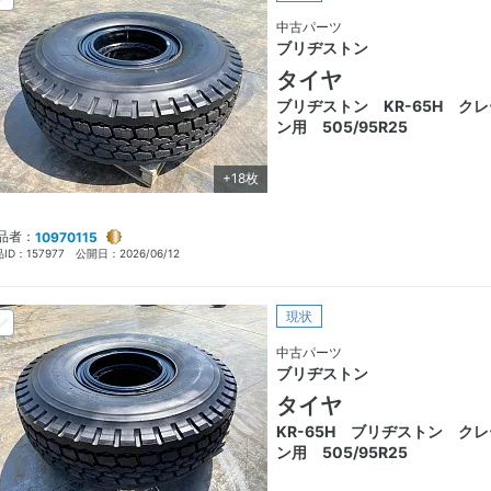
中古パーツ
ブリヂストン
タイヤ
ブリヂストン KR-65H クレ
ン用 505/95R25
+18枚
品者：
10970115
ID：
157977
公開日：
2026/06/12
現状
中古パーツ
ブリヂストン
タイヤ
KR-65H ブリヂストン クレ
ン用 505/95R25