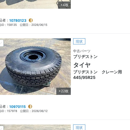
+4枚
品者：
10780123
ID：
158135
公開日：
2026/06/15
現状
中古パーツ
ブリヂストン
タイヤ
ブリヂストン クレーン用
445/95R25
+22枚
品者：
10970115
ID：
157978
公開日：
2026/06/12
現状