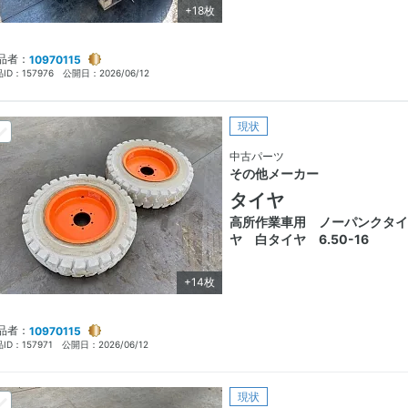
+18枚
品者：
10970115
ID：
157976
公開日：
2026/06/12
現状
中古パーツ
その他メーカー
タイヤ
高所作業車用 ノーパンクタイ
ヤ 白タイヤ 6.50-16
+14枚
品者：
10970115
ID：
157971
公開日：
2026/06/12
現状