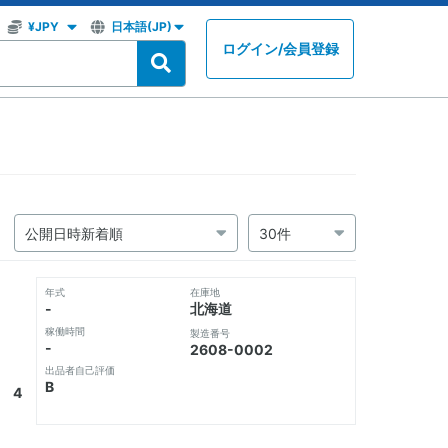
ログイン
/
会員登録
年式
在庫地
-
北海道
稼働時間
製造番号
-
2608-0002
出品者自己評価
B
R 4