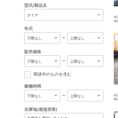
型式/製品名
出
商品
年式
～
販売価格
～
商談中のものを含む
稼働時間
～
出
商品
在庫地(都道府県)