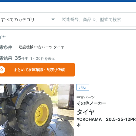
イヤ
索条件
建設機械,中古パーツ,タイヤ
35
索結果
件中
1～30
件を表示
0
まとめて在庫確認・見積り依頼
現状
中古パーツ
その他メーカー
タイヤ
YOKOHAMA 20.5-25-12P
本