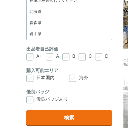
出品者自己評価
A+
A
B
C
D
出
商品
購入可能エリア
日本国内
海外
優良バッジ
優良バッジあり
検索