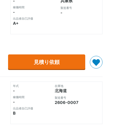
-
兵庫県
稼働時間
製造番号
-
-
出品者自己評価
A+
見積り依頼
年式
在庫地
-
北海道
稼働時間
製造番号
-
2606-0007
出品者自己評価
B