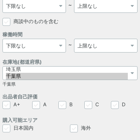
～
商談中のものを含む
稼働時間
～
在庫地(都道府県)
千葉県
出品者自己評価
A+
A
B
C
D
購入可能エリア
日本国内
海外