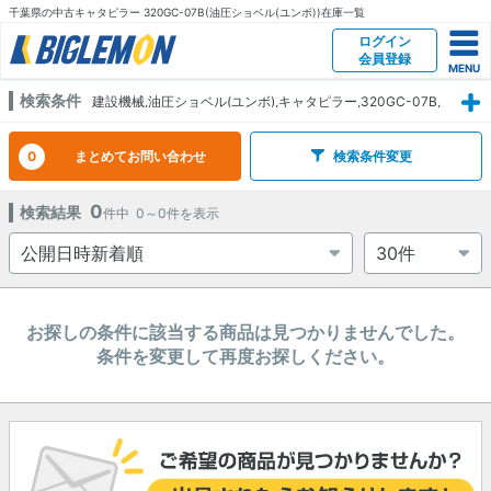
千葉県の中古キャタピラー 320GC-07B(油圧ショベル(ユンボ))在庫一覧
ログイン
会員登録
検索条件
建設機械,油圧ショベル(ユンボ),キャタピラー,320GC-07B,
千葉県
0
まとめてお問い合わせ
検索条件変更
0
検索結果
件中
0～0
件を表示
お探しの条件に該当する商品は見つかりませんでした。
条件を変更して再度お探しください。