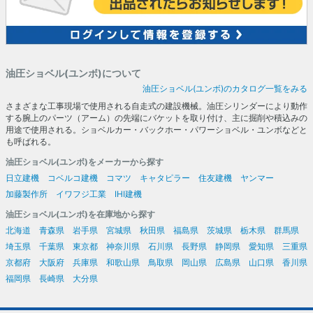
油圧ショベル(ユンボ)について
油圧ショベル(ユンボ)のカタログ一覧をみる
さまざまな工事現場で使用される自走式の建設機械。油圧シリンダーにより動作
する腕上のパーツ（アーム）の先端にバケットを取り付け、主に掘削や積込みの
用途で使用される。ショベルカー・バックホー・パワーショベル・ユンボなどと
も呼ばれる。
油圧ショベル(ユンボ)をメーカーから探す
日立建機
コベルコ建機
コマツ
キャタピラー
住友建機
ヤンマー
加藤製作所
イワフジ工業
IHI建機
油圧ショベル(ユンボ)を在庫地から探す
北海道
青森県
岩手県
宮城県
秋田県
福島県
茨城県
栃木県
群馬県
埼玉県
千葉県
東京都
神奈川県
石川県
長野県
静岡県
愛知県
三重県
京都府
大阪府
兵庫県
和歌山県
鳥取県
岡山県
広島県
山口県
香川県
福岡県
長崎県
大分県