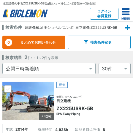
日立建機の中古ZX225USRK-5B(油圧ショベル(ユンボ))在庫一覧(全国)
ログイン
会員登録
検索条件
建設機械,油圧ショベル(ユンボ),日立建機,ZX225USRK-5B
0
まとめてお問い合わせ
検索条件変更
2
検索結果
件中
1～2
件を表示
現状
油圧ショベル(ユンボ)
日立建機
ZX225USRK-5B
EPA,5Way Piping
+42枚
年式
2014年
稼働時間
出品者自己評価
4,928h
B