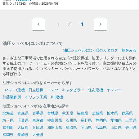
商品ID：
154343
公開日：
2026/04/08
1
1
油圧ショベル(ユンボ)について
油圧ショベル(ユンボ)のカタログ一覧をみる
さまざまな工事現場で使用される自走式の建設機械。油圧シリンダーにより動作
する腕上のパーツ（アーム）の先端にバケットを取り付け、主に掘削や積込みの
用途で使用される。ショベルカー・バックホー・パワーショベル・ユンボなどと
も呼ばれる。
油圧ショベル(ユンボ)をメーカーから探す
コベルコ建機
日立建機
コマツ
キャタピラー
住友建機
ヤンマー
加藤製作所
イワフジ工業
IHI建機
油圧ショベル(ユンボ)を在庫地から探す
北海道
青森県
岩手県
宮城県
秋田県
福島県
茨城県
栃木県
群馬県
埼玉県
千葉県
東京都
神奈川県
石川県
長野県
静岡県
愛知県
三重県
京都府
大阪府
兵庫県
和歌山県
鳥取県
岡山県
広島県
山口県
香川県
福岡県
長崎県
大分県