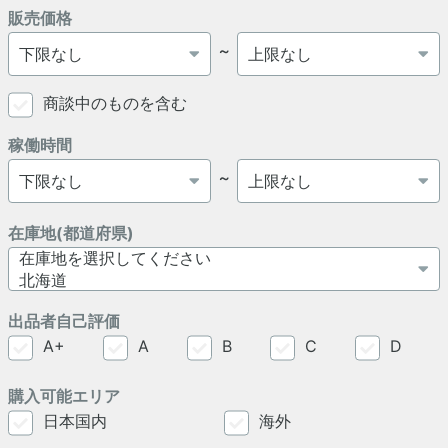
販売価格
～
商談中のものを含む
稼働時間
～
在庫地(都道府県)
出品者自己評価
A+
A
B
C
D
購入可能エリア
日本国内
海外