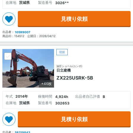
在庫地
茨城県
製造番号
3026**
見積り依頼
出品者：
10599007
商品ID：
154512
公開日：
2026/04/12
現状
油圧ショベル(ユンボ)
日立建機
ZX225USRK-5B
+46枚
年式
2014年
稼働時間
出品者自己評価
4,924h
B
在庫地
茨城県
製造番号
302653
見積り依頼
出品者：
58219843