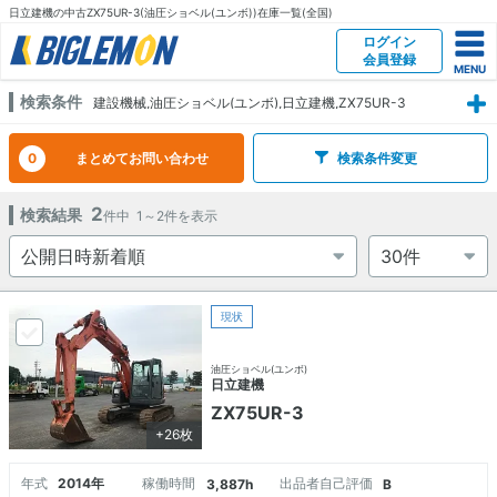
日立建機の中古ZX75UR-3(油圧ショベル(ユンボ))在庫一覧(全国)
ログイン
会員登録
検索条件
建設機械,油圧ショベル(ユンボ),日立建機,ZX75UR-3
0
まとめてお問い合わせ
検索条件変更
2
検索結果
件中
1～2
件を表示
現状
油圧ショベル(ユンボ)
日立建機
ZX75UR-3
+26枚
年式
2014年
稼働時間
出品者自己評価
3,887h
B