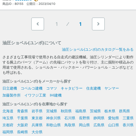
商品ID：
80155
公開日：
2023/04/10
1
1
油圧ショベル(ユンボ)について
油圧ショベル(ユンボ)のカタログ一覧をみる
さまざまな工事現場で使用される自走式の建設機械。油圧シリンダーにより動作
する腕上のパーツ（アーム）の先端にバケットを取り付け、主に掘削や積込みの
用途で使用される。ショベルカー・バックホー・パワーショベル・ユンボなどと
も呼ばれる。
油圧ショベル(ユンボ)をメーカーから探す
日立建機
コベルコ建機
コマツ
キャタピラー
住友建機
ヤンマー
加藤製作所
イワフジ工業
IHI建機
油圧ショベル(ユンボ)を在庫地から探す
北海道
青森県
岩手県
宮城県
秋田県
福島県
茨城県
栃木県
群馬県
埼玉県
千葉県
東京都
神奈川県
石川県
長野県
静岡県
愛知県
三重県
京都府
大阪府
兵庫県
和歌山県
鳥取県
岡山県
広島県
山口県
香川県
福岡県
長崎県
大分県