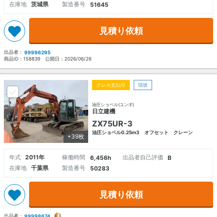
在庫地
茨城県
製造番号
51645
見積り依頼
出品者：
99996295
商品ID：
158839
公開日：
2026/06/26
クレカ支払可
現状
油圧ショベル(ユンボ)
日立建機
ZX75UR-3
油圧ショベル0.25m3 オフセット クレーン
+39枚
年式
2011年
稼働時間
出品者自己評価
6,456h
B
在庫地
千葉県
製造番号
50283
見積り依頼
出品者：
99998674