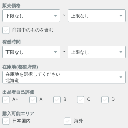
販売価格
～
商談中のものを含む
稼働時間
～
在庫地(都道府県)
出品者自己評価
A+
A
B
C
D
購入可能エリア
日本国内
海外