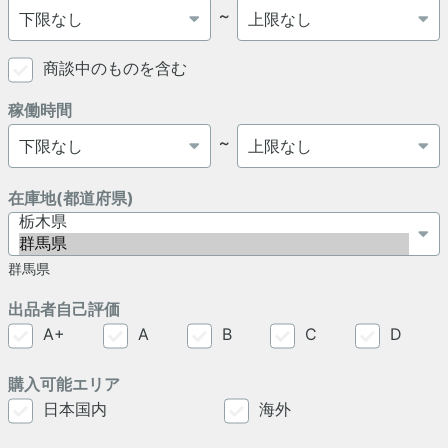
～
商談中のものを含む
稼働時間
～
在庫地(都道府県)
群馬県
出品者自己評価
A+
A
B
C
D
購入可能エリア
日本国内
海外