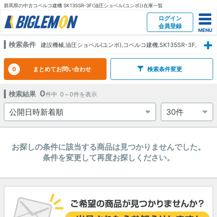
群馬県の中古コベルコ建機 SK135SR-3F(油圧ショベル(ユンボ))在庫一覧
ログイン
会員登録
検索条件
建設機械,油圧ショベル(ユンボ),コベルコ建機,SK135SR-3F,
群馬県
0
まとめてお問い合わせ
検索条件変更
0
検索結果
件中
0～0
件を表示
お探しの条件に該当する商品は見つかりませんでした。
条件を変更して再度お探しください。