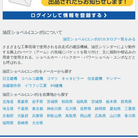
油圧ショベル(ユンボ)について
油圧ショベル(ユンボ)のカタログ一覧をみる
さまざまな工事現場で使用される自走式の建設機械。油圧シリンダーにより動作
する腕上のパーツ（アーム）の先端にバケットを取り付け、主に掘削や積込みの
用途で使用される。ショベルカー・バックホー・パワーショベル・ユンボなどと
も呼ばれる。
油圧ショベル(ユンボ)をメーカーから探す
日立建機
コベルコ建機
コマツ
キャタピラー
住友建機
ヤンマー
加藤製作所
イワフジ工業
IHI建機
油圧ショベル(ユンボ)を在庫地から探す
北海道
青森県
岩手県
宮城県
秋田県
福島県
茨城県
栃木県
群馬県
埼玉県
千葉県
東京都
神奈川県
石川県
長野県
静岡県
愛知県
三重県
京都府
大阪府
兵庫県
和歌山県
鳥取県
岡山県
広島県
山口県
香川県
福岡県
長崎県
大分県