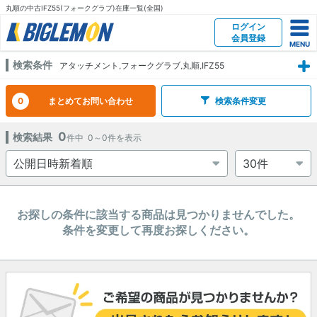
丸順の中古IFZ55(フォークグラブ)在庫一覧(全国)
ログイン
会員登録
検索条件
アタッチメント,フォークグラブ,丸順,IFZ55
0
まとめてお問い合わせ
検索条件変更
0
検索結果
件中
0～0
件を表示
お探しの条件に該当する商品は見つかりませんでした。
条件を変更して再度お探しください。