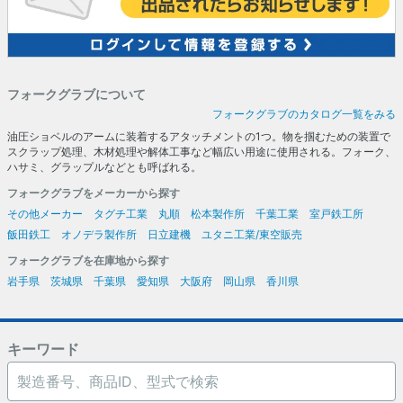
フォークグラブについて
フォークグラブのカタログ一覧をみる
油圧ショベルのアームに装着するアタッチメントの1つ。物を掴むための装置で
スクラップ処理、木材処理や解体工事など幅広い用途に使用される。フォーク、
ハサミ、グラップルなどとも呼ばれる。
フォークグラブをメーカーから探す
その他メーカー
タグチ工業
丸順
松本製作所
千葉工業
室戸鉄工所
飯田鉄工
オノデラ製作所
日立建機
ユタニ工業/東空販売
フォークグラブを在庫地から探す
岩手県
茨城県
千葉県
愛知県
大阪府
岡山県
香川県
キーワード