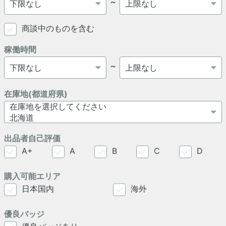
～
商談中のものを含む
稼働時間
～
在庫地(都道府県)
出品者自己評価
A+
A
B
C
D
購入可能エリア
日本国内
海外
優良バッジ