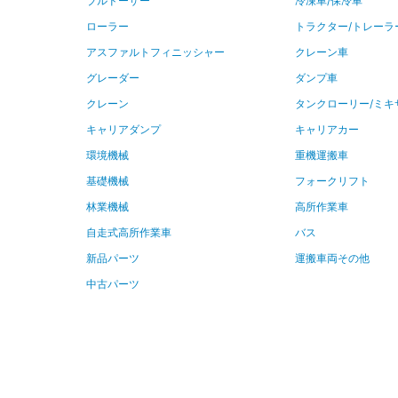
ブルドーザー
冷凍車/保冷車
ローラー
トラクター/トレーラ
アスファルトフィニッシャー
クレーン車
グレーダー
ダンプ車
クレーン
タンクローリー/ミキ
キャリアダンプ
キャリアカー
環境機械
重機運搬車
基礎機械
フォークリフト
林業機械
高所作業車
自走式高所作業車
バス
新品パーツ
運搬車両その他
中古パーツ