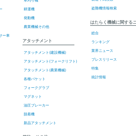
草刈り機
盗難機情報検索
ー
耕運機
発動機
はたらく機械に関する
農業機械その他
総合
サー車
アタッチメント
ランキング
業界ニュース
アタッチメント(建設機械)
プレスリリース
アタッチメント(フォークリフト)
特集
アタッチメント(農業機械)
統計情報
各種バケット
フォークグラブ
マグネット
油圧ブレーカー
脱着機
新品アタッチメント