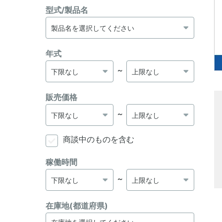
型式/製品名
年式
～
販売価格
～
商談中のものを含む
稼働時間
～
在庫地(都道府県)