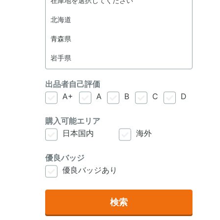
出品者自己評価
A+
A
B
C
D
購入可能エリア
日本国内
海外
優良バッジ
優良バッジあり
検索