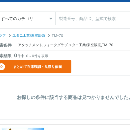
ラブ
ユタニ工業/東空販売
TM-70
索条件
アタッチメント,フォークグラブ,ユタニ工業/東空販売,TM-70
0
索結果
件中
0～0
件を表示
0
まとめて在庫確認・見積り依頼
お探しの条件に該当する商品は見つかりませんでした