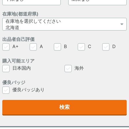
在庫地(都道府県)
出品者自己評価
A+
A
B
C
D
購入可能エリア
日本国内
海外
優良バッジ
優良バッジあり
検索