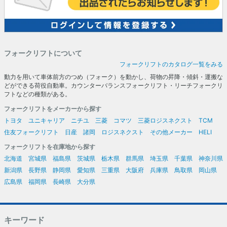
フォークリフトについて
フォークリフトのカタログ一覧をみる
動力を用いて車体前方のつめ（フォーク）を動かし、荷物の昇降・傾斜・運搬な
どができる荷役自動車。カウンターバランスフォークリフト・リーチフォークリ
フトなどの種類がある。
フォークリフトをメーカーから探す
トヨタ
ユニキャリア
ニチユ
三菱
コマツ
三菱ロジスネクスト
TCM
住友フォークリフト
日産
諸岡
ロジスネクスト
その他メーカー
HELI
フォークリフトを在庫地から探す
北海道
宮城県
福島県
茨城県
栃木県
群馬県
埼玉県
千葉県
神奈川県
新潟県
長野県
静岡県
愛知県
三重県
大阪府
兵庫県
鳥取県
岡山県
広島県
福岡県
長崎県
大分県
キーワード