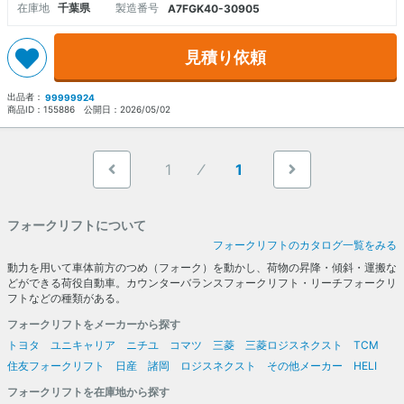
在庫地
千葉県
製造番号
A7FGK40-30905
見積り依頼
出品者：
99999924
商品ID：
155886
公開日：
2026/05/02
1
1
フォークリフトについて
フォークリフトのカタログ一覧をみる
動力を用いて車体前方のつめ（フォーク）を動かし、荷物の昇降・傾斜・運搬な
どができる荷役自動車。カウンターバランスフォークリフト・リーチフォークリ
フトなどの種類がある。
フォークリフトをメーカーから探す
トヨタ
ユニキャリア
ニチユ
コマツ
三菱
三菱ロジスネクスト
TCM
住友フォークリフト
日産
諸岡
ロジスネクスト
その他メーカー
HELI
フォークリフトを在庫地から探す