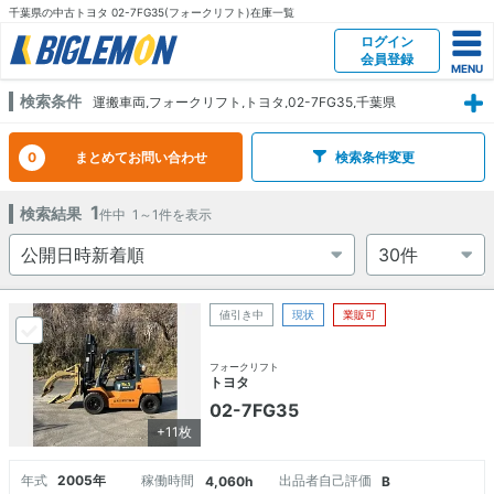
千葉県の中古トヨタ 02-7FG35(フォークリフト)在庫一覧
ログイン
会員登録
検索条件
運搬車両,フォークリフト,トヨタ,02-7FG35,千葉県
0
まとめてお問い合わせ
検索条件変更
1
検索結果
件中
1～1
件を表示
値引き中
現状
業販可
フォークリフト
トヨタ
02-7FG35
+11枚
年式
2005年
稼働時間
出品者自己評価
4,060h
B