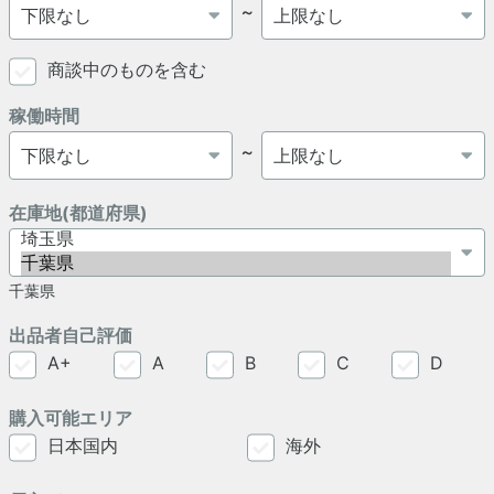
～
商談中のものを含む
稼働時間
～
在庫地(都道府県)
千葉県
出品者自己評価
A+
A
B
C
D
購入可能エリア
日本国内
海外