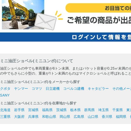
ミニ油圧ショベル(ミニユンボ)について
油圧ショベルの中でも車両重量が6トン未満、またはバケット容量が0.25㎥未満
の中でもさらに小型の、重量が1トン未満のものはマイクロショベルと呼ばれるこ
ミニ油圧ショベル(ミニユンボ)をメーカーから探す
クボタ
ヤンマー
コマツ
日立建機
コベルコ建機
キャタピラー
その他メー
SANY
ミニ油圧ショベル(ミニユンボ)を在庫地から探す
北海道
岩手県
宮城県
福島県
茨城県
栃木県
群馬県
埼玉県
千葉県
東
三重県
大阪府
兵庫県
和歌山県
岡山県
広島県
山口県
香川県
福岡県