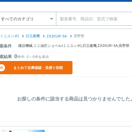
ミニユンボ)
日立建機
長野県
ZX20UR-5A
索条件
建設機械,ミニ油圧ショベル(ミニユンボ),日立建機,ZX20UR-5A,長野県
0
索結果
件中
0～0
件を表示
0
まとめて在庫確認・見積り依頼
お探しの条件に該当する商品は見つかりませんでした