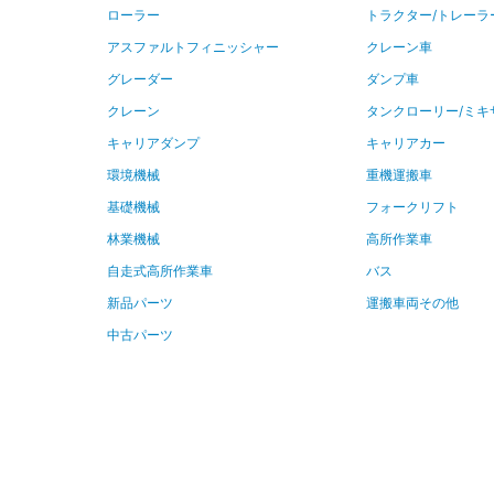
ローラー
トラクター/トレーラ
アスファルトフィニッシャー
クレーン車
グレーダー
ダンプ車
クレーン
タンクローリー/ミキ
キャリアダンプ
キャリアカー
環境機械
重機運搬車
基礎機械
フォークリフト
林業機械
高所作業車
自走式高所作業車
バス
新品パーツ
運搬車両その他
中古パーツ