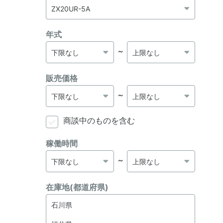
年式
～
販売価格
～
商談中のものを含む
稼働時間
～
在庫地(都道府県)