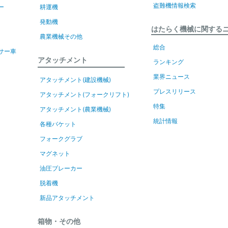
盗難機情報検索
ー
耕運機
発動機
はたらく機械に関する
農業機械その他
総合
サー車
アタッチメント
ランキング
業界ニュース
アタッチメント(建設機械)
プレスリリース
アタッチメント(フォークリフト)
特集
アタッチメント(農業機械)
統計情報
各種バケット
フォークグラブ
マグネット
油圧ブレーカー
脱着機
新品アタッチメント
箱物・その他