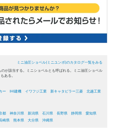
ミニ油圧ショベル(ミニユンボ)のカタログ一覧をみる
のものが該当する。ミニショベルとも呼ばれる。ミニ油圧ショベル
ともある。
カー
IHI建機
イワフジ工業
新キャタピラー三菱
北越工業
京都
神奈川県
新潟県
石川県
長野県
静岡県
愛知県
長崎県
熊本県
大分県
沖縄県