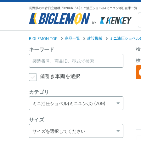
長野県の中古日立建機 ZX20UR-5A(ミニ油圧ショベル(ミニユンボ))在庫一覧
BY
商品一覧
建設機械
ミニ油圧ショベル(
BIGLEMON TOP
キーワード
検
検
値引き車両を選択
カテゴリ
サイズ