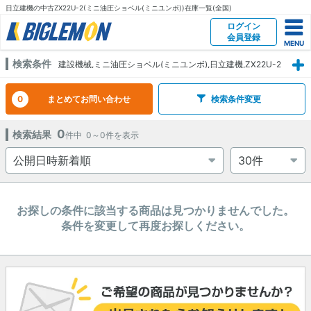
日立建機の中古ZX22U-2(ミニ油圧ショベル(ミニユンボ))在庫一覧(全国)
ログイン
会員登録
検索条件
建設機械,ミニ油圧ショベル(ミニユンボ),日立建機,ZX22U-2
0
まとめてお問い合わせ
検索条件変更
0
検索結果
件中
0～0
件を表示
お探しの条件に該当する商品は見つかりませんでした。
条件を変更して再度お探しください。