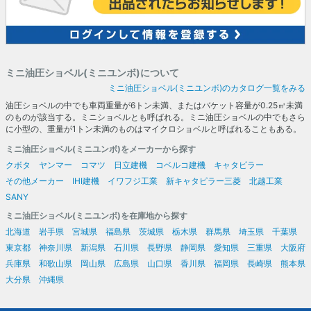
ミニ油圧ショベル(ミニユンボ)について
ミニ油圧ショベル(ミニユンボ)のカタログ一覧をみる
油圧ショベルの中でも車両重量が6トン未満、またはバケット容量が0.25㎥未満
のものが該当する。ミニショベルとも呼ばれる。ミニ油圧ショベルの中でもさら
に小型の、重量が1トン未満のものはマイクロショベルと呼ばれることもある。
ミニ油圧ショベル(ミニユンボ)をメーカーから探す
クボタ
ヤンマー
コマツ
日立建機
コベルコ建機
キャタピラー
その他メーカー
IHI建機
イワフジ工業
新キャタピラー三菱
北越工業
SANY
ミニ油圧ショベル(ミニユンボ)を在庫地から探す
北海道
岩手県
宮城県
福島県
茨城県
栃木県
群馬県
埼玉県
千葉県
東京都
神奈川県
新潟県
石川県
長野県
静岡県
愛知県
三重県
大阪府
兵庫県
和歌山県
岡山県
広島県
山口県
香川県
福岡県
長崎県
熊本県
大分県
沖縄県