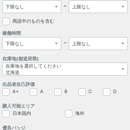
～
商談中のものを含む
稼働時間
～
在庫地(都道府県)
出品者自己評価
A+
A
B
C
D
購入可能エリア
日本国内
海外
優良バッジ