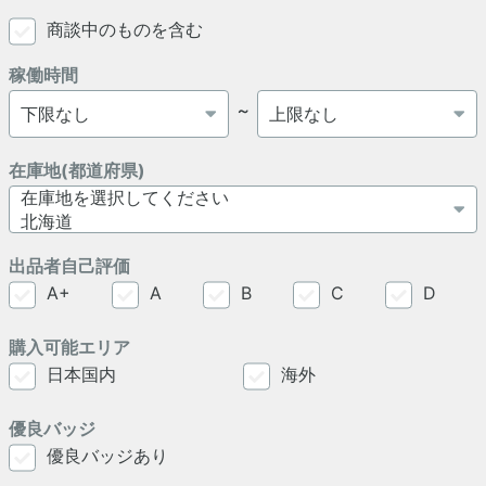
商談中のものを含む
稼働時間
～
在庫地(都道府県)
出品者自己評価
A+
A
B
C
D
購入可能エリア
日本国内
海外
優良バッジ
優良バッジあり