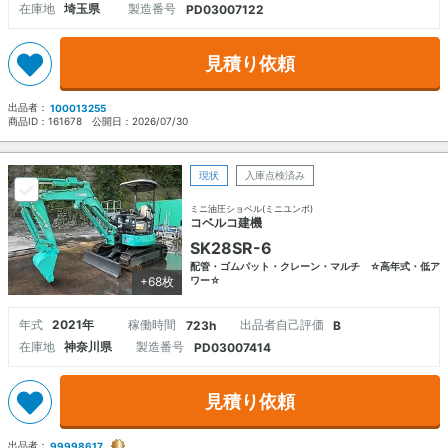
在庫地
埼玉県
製造番号
PD03007122
見積り依頼
出品者：
100013255
商品ID：
161678
公開日：
2026/07/30
現状
入庫点検済み
ミニ油圧ショベル(ミニユンボ)
コベルコ建機
SK28SR-6
配管・ゴムパット・クレーン・マルチ ☆高年式・低ア
+68枚
ワー☆
年式
2021年
稼働時間
出品者自己評価
723h
B
在庫地
神奈川県
製造番号
PD03007414
見積り依頼
出品者：
99998617