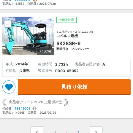
商品ID：
161559
公開日：
2026/07/28
整備塗装済
ミニ油圧ショベル(ミニユンボ)
コベルコ建機
SK28SR-6
配管付き マルチレバー
+107枚
年式
2014年
稼働時間
出品者自己評価
2,732h
A
在庫地
兵庫県
製造番号
PD03-05052
見積り依頼
出品者アワード2026 上期 第2位
出品者：
18942001
商品ID：
140945
公開日：
2025/09/29
1
1