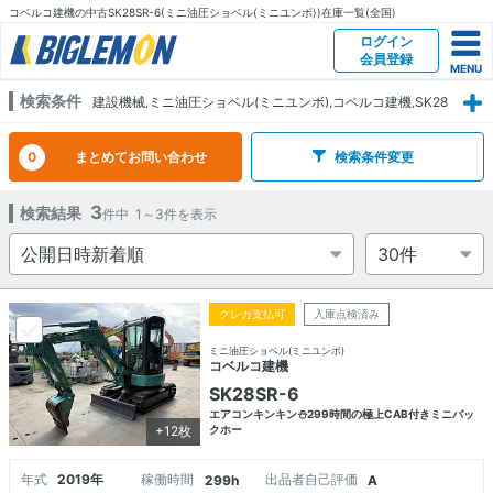
コベルコ建機の中古SK28SR-6(ミニ油圧ショベル(ミニユンボ))在庫一覧(全国)
ログイン
会員登録
検索条件
建設機械,ミニ油圧ショベル(ミニユンボ),コベルコ建機,SK28
SR-6
0
まとめてお問い合わせ
検索条件変更
3
検索結果
件中
1～3
件を表示
クレカ支払可
入庫点検済み
ミニ油圧ショベル(ミニユンボ)
コベルコ建機
SK28SR-6
エアコンキンキン⛄️299時間の極上CAB付きミニバッ
+12枚
クホー
年式
2019年
稼働時間
出品者自己評価
299h
A