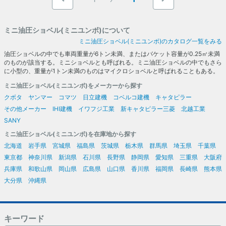
ミニ油圧ショベル(ミニユンボ)について
ミニ油圧ショベル(ミニユンボ)のカタログ一覧をみる
油圧ショベルの中でも車両重量が6トン未満、またはバケット容量が0.25㎥未満
のものが該当する。ミニショベルとも呼ばれる。ミニ油圧ショベルの中でもさら
に小型の、重量が1トン未満のものはマイクロショベルと呼ばれることもある。
ミニ油圧ショベル(ミニユンボ)をメーカーから探す
クボタ
ヤンマー
コマツ
日立建機
コベルコ建機
キャタピラー
その他メーカー
IHI建機
イワフジ工業
新キャタピラー三菱
北越工業
SANY
ミニ油圧ショベル(ミニユンボ)を在庫地から探す
北海道
岩手県
宮城県
福島県
茨城県
栃木県
群馬県
埼玉県
千葉県
東京都
神奈川県
新潟県
石川県
長野県
静岡県
愛知県
三重県
大阪府
兵庫県
和歌山県
岡山県
広島県
山口県
香川県
福岡県
長崎県
熊本県
大分県
沖縄県
キーワード