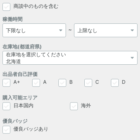
商談中のものを含む
稼働時間
～
在庫地(都道府県)
出品者自己評価
A+
A
B
C
D
購入可能エリア
日本国内
海外
優良バッジ
優良バッジあり