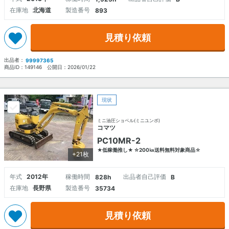
在庫地
北海道
製造番号
893
見積り依頼
出品者：
99997365
商品ID：
149146
公開日：
2026/01/22
現状
ミニ油圧ショベル(ミニユンボ)
コマツ
PC10MR-2
★低稼働推し★ ☆200㎞送料無料対象商品☆
+21枚
年式
2012年
稼働時間
出品者自己評価
828h
B
在庫地
長野県
製造番号
35734
見積り依頼