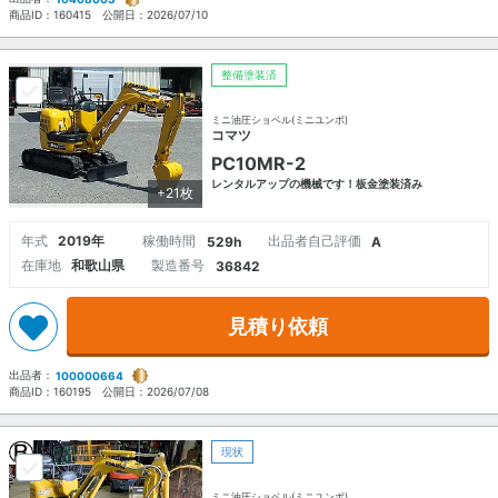
商品ID：
160415
公開日：
2026/07/10
整備塗装済
ミニ油圧ショベル(ミニユンボ)
コマツ
PC10MR-2
レンタルアップの機械です！板金塗装済み
+21枚
年式
2019年
稼働時間
出品者自己評価
529h
A
在庫地
和歌山県
製造番号
36842
見積り依頼
出品者：
100000664
商品ID：
160195
公開日：
2026/07/08
現状
ミニ油圧ショベル(ミニユンボ)