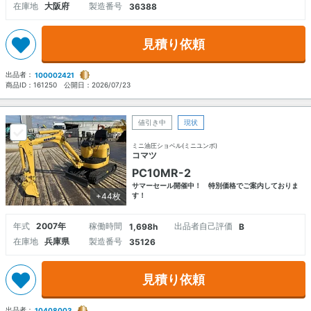
在庫地
大阪府
製造番号
36388
見積り依頼
出品者：
100002421
商品ID：
161250
公開日：
2026/07/23
値引き中
現状
ミニ油圧ショベル(ミニユンボ)
コマツ
PC10MR-2
サマーセール開催中！ 特別価格でご案内しておりま
+44枚
す！
年式
2007年
稼働時間
出品者自己評価
1,698h
B
在庫地
兵庫県
製造番号
35126
見積り依頼
出品者：
10408003