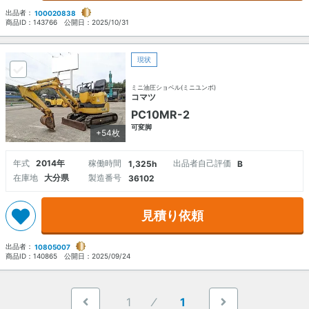
出品者：
100020838
商品ID：
143766
公開日：
2025/10/31
現状
ミニ油圧ショベル(ミニユンボ)
コマツ
PC10MR-2
可変脚
+54枚
年式
2014年
稼働時間
出品者自己評価
1,325h
B
在庫地
大分県
製造番号
36102
見積り依頼
出品者：
10805007
商品ID：
140865
公開日：
2025/09/24
1
1