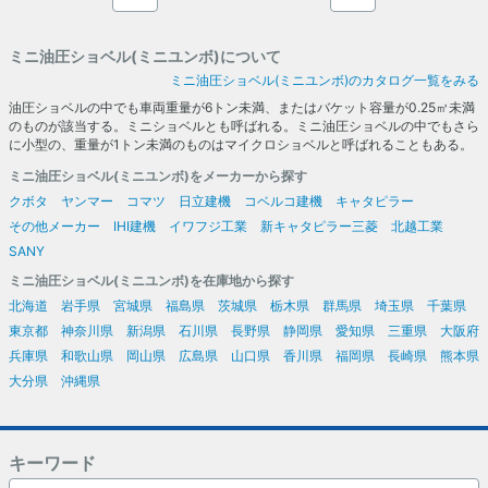
ミニ油圧ショベル(ミニユンボ)について
ミニ油圧ショベル(ミニユンボ)のカタログ一覧をみる
油圧ショベルの中でも車両重量が6トン未満、またはバケット容量が0.25㎥未満
のものが該当する。ミニショベルとも呼ばれる。ミニ油圧ショベルの中でもさら
に小型の、重量が1トン未満のものはマイクロショベルと呼ばれることもある。
ミニ油圧ショベル(ミニユンボ)をメーカーから探す
クボタ
ヤンマー
コマツ
日立建機
コベルコ建機
キャタピラー
その他メーカー
IHI建機
イワフジ工業
新キャタピラー三菱
北越工業
SANY
ミニ油圧ショベル(ミニユンボ)を在庫地から探す
北海道
岩手県
宮城県
福島県
茨城県
栃木県
群馬県
埼玉県
千葉県
東京都
神奈川県
新潟県
石川県
長野県
静岡県
愛知県
三重県
大阪府
兵庫県
和歌山県
岡山県
広島県
山口県
香川県
福岡県
長崎県
熊本県
大分県
沖縄県
キーワード