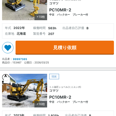
コマツ
PC10MR-2
中古 バックホー ブレーカー付
+19枚
年式
2022年
稼働時間
出品者自己評価
563h
B
在庫地
北海道
製造番号
207
見積り依頼
出品者：
99997365
商品ID：
153467
公開日：
2026/03/25
現状
ミニ油圧ショベル(ミニユンボ)
コマツ
PC10MR-2
中古 バックホー ブレーカー付
+16枚
年式
2013年
稼働時間
出品者自己評価
1,925h
B