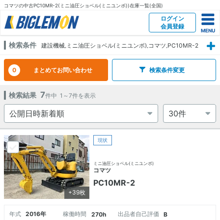
コマツの中古PC10MR-2(ミニ油圧ショベル(ミニユンボ))在庫一覧(全国)
ログイン
会員登録
検索条件
建設機械,ミニ油圧ショベル(ミニユンボ),コマツ,PC10MR-2
0
まとめてお問い合わせ
検索条件変更
7
検索結果
件中
1～7
件を表示
現状
ミニ油圧ショベル(ミニユンボ)
コマツ
PC10MR-2
+39枚
年式
2016年
稼働時間
出品者自己評価
270h
B