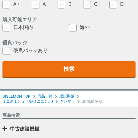
A+
A
B
C
D
購入可能エリア
日本国内
海外
優良バッジ
優良バッジあり
検索
商品一覧
建設機械
BIGLEMON TOP
ミニ油圧ショベル(ミニユンボ)
ヤンマー
J09(J09-A)
商品検索
中古建設機械