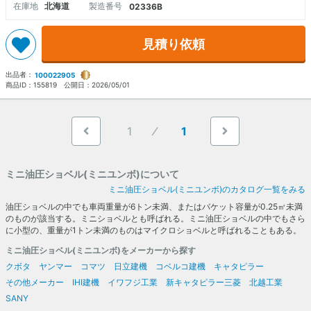
在庫地
北海道
製造番号
02336B
見積り依頼
出品者：
100022905
商品ID：
155819
公開日：
2026/05/01
1
1
ミニ油圧ショベル(ミニユンボ)について
ミニ油圧ショベル(ミニユンボ)のカタログ一覧をみる
油圧ショベルの中でも車両重量が6トン未満、またはバケット容量が0.25㎥未満
のものが該当する。ミニショベルとも呼ばれる。ミニ油圧ショベルの中でもさら
に小型の、重量が1トン未満のものはマイクロショベルと呼ばれることもある。
ミニ油圧ショベル(ミニユンボ)をメーカーから探す
クボタ
ヤンマー
コマツ
日立建機
コベルコ建機
キャタピラー
その他メーカー
IHI建機
イワフジ工業
新キャタピラー三菱
北越工業
SANY