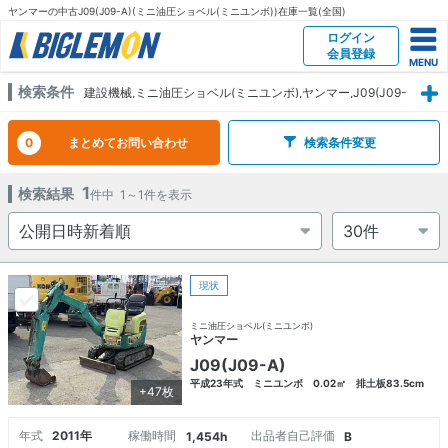
ヤンマーの中古J09(J09-A)(ミニ油圧ショベル(ミニユンボ))在庫一覧(全国)
ログイン
会員登録
検索条件
建設機械,ミニ油圧ショベル(ミニユンボ),ヤンマー,J09(J09-
A)
0
まとめてお問い合わせ
検索条件変更
1
検索結果
件中
1～1
件を表示
現状
ミニ油圧ショベル(ミニユンボ)
ヤンマー
J09(J09-A)
平成23年式 ミニユンボ 0.02㎥ 排土板83.5cm
+47枚
年式
2011年
稼働時間
出品者自己評価
1,454h
B