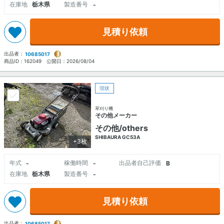
在庫地
栃木県
製造番号
-
見積り依頼
出品者：
10685017
商品ID：
162049
公開日：
2026/08/04
現状
草刈り機
その他メーカー
その他/others
SHIBAURA GC53A
+3枚
年式
稼働時間
出品者自己評価
-
-
B
在庫地
栃木県
製造番号
-
見積り依頼
出品者：
10685017