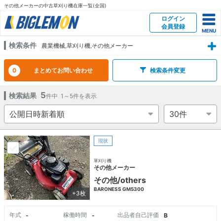
その他メーカーの中古草刈り機在庫一覧(全国)
ログイン
会員登録
検索条件
農業機械,草刈り機,その他メーカー
0
まとめてお問い合わせ
検索条件変更
5
検索結果
件中
1～5
件を表示
現状
草刈り機
その他メーカー
その他/others
BARONESS GM5300
+3枚
年式
稼働時間
出品者自己評価
-
-
B