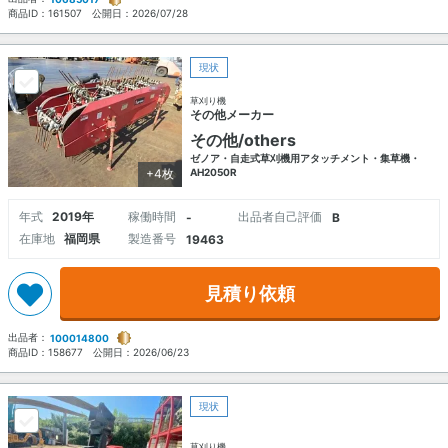
商品ID：
161507
公開日：
2026/07/28
現状
草刈り機
その他メーカー
その他/others
ゼノア・自走式草刈機用アタッチメント・集草機・
+4枚
AH2050R
年式
2019年
稼働時間
出品者自己評価
-
B
在庫地
福岡県
製造番号
19463
見積り依頼
出品者：
100014800
商品ID：
158677
公開日：
2026/06/23
現状
草刈り機