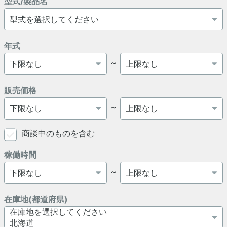
型式/製品名
年式
～
販売価格
～
商談中のものを含む
稼働時間
～
在庫地(都道府県)