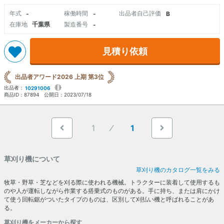
年式
稼働時間
出品者自己評価
-
-
B
在庫地
千葉県
製造番号
-
見積り依頼
出品者アワード2026 上期 第3位
出品者：
10291006
商品ID：
87894
公開日：
2023/07/18
1
1
草刈り機について
草刈り機のカタログ一覧をみる
牧草・野草・芝などを刈る際に使われる機械。トラクターに装着して使用するも
のや人が運転しながら作業する搭乗式のものがある。手に持ち、または肩にかけ
て使う回転鋸がついたタイプのものは、区別して刈払い機と呼ばれることがあ
る。
草刈り機をメーカーから探す