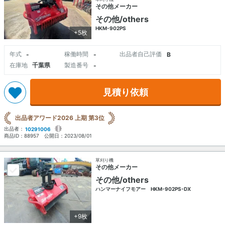
その他メーカー
その他/others
HKM-902PS
+5枚
年式
稼働時間
出品者自己評価
-
-
B
在庫地
千葉県
製造番号
-
見積り依頼
出品者アワード2026 上期 第3位
出品者：
10291006
商品ID：
88957
公開日：
2023/08/01
草刈り機
その他メーカー
その他/others
ハンマーナイフモアー HKM-902PS-DX
+9枚