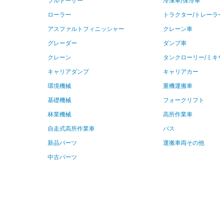
ブルドーザー
冷凍車/保冷車
ローラー
トラクター/トレーラ
アスファルトフィニッシャー
クレーン車
グレーダー
ダンプ車
クレーン
タンクローリー/ミキ
キャリアダンプ
キャリアカー
環境機械
重機運搬車
基礎機械
フォークリフト
林業機械
高所作業車
自走式高所作業車
バス
新品パーツ
運搬車両その他
中古パーツ