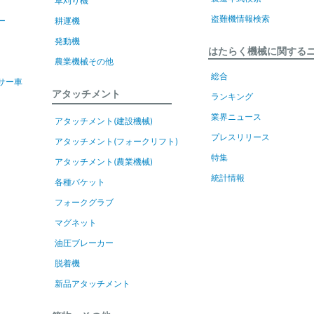
草刈り機
盗難機情報検索
ー
耕運機
発動機
はたらく機械に関する
農業機械その他
総合
サー車
アタッチメント
ランキング
業界ニュース
アタッチメント(建設機械)
プレスリリース
アタッチメント(フォークリフト)
特集
アタッチメント(農業機械)
統計情報
各種バケット
フォークグラブ
マグネット
油圧ブレーカー
脱着機
新品アタッチメント