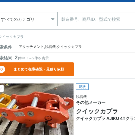
クイックカプラ
索条件
アタッチメント,脱着機,クイックカプラ
2
索結果
件中
1～2
件を表示
0
まとめて在庫確認・見積り依頼
現状
脱着機
その他メーカー
クイックカプラ
クイックカプラ AJIKU 4Tクラ