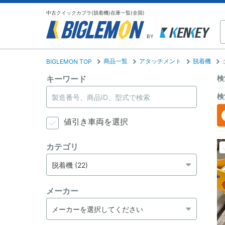
中古クイックカプラ(脱着機)在庫一覧(全国)
BY
商品一覧
アタッチメント
脱着機
BIGLEMON TOP
キーワード
検
検
値引き車両を選択
カテゴリ
メーカー