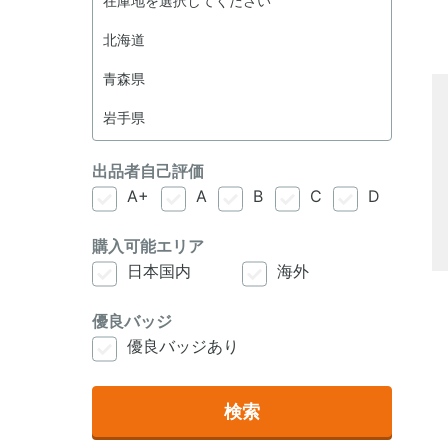
出品者自己評価
A+
A
B
C
D
購入可能エリア
日本国内
海外
優良バッジ
優良バッジあり
検索