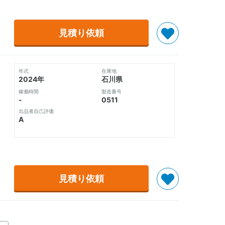
見積り依頼
年式
在庫地
2024年
石川県
稼働時間
製造番号
-
0511
出品者自己評価
A
見積り依頼