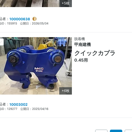
+5枚
品者：
100000638
ID：
155915
公開日：
2026/05/04
脱着機
甲南建機
クイックカプラ
0.45用
+6枚
品者：
10003002
ID：
129277
公開日：
2025/04/16