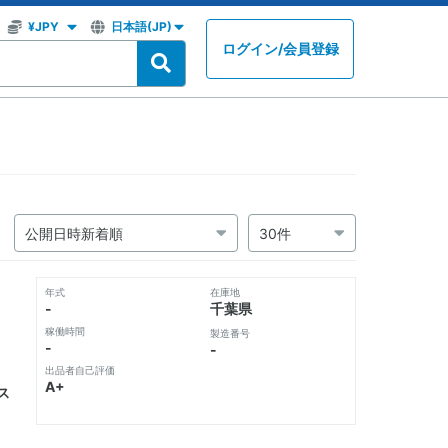
ログイン
/
会員登録
年式
在庫地
-
千葉県
稼働時間
製造番号
-
-
出品者自己評価
A+
ス