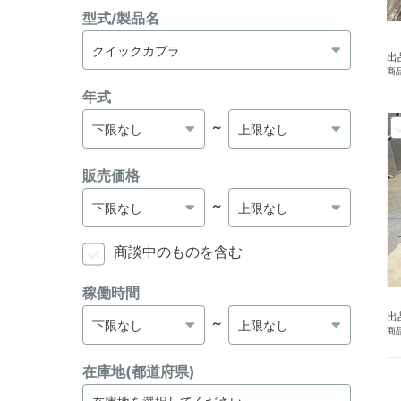
型式/製品名
出
商品
年式
～
販売価格
～
商談中のものを含む
稼働時間
出
～
商品
在庫地(都道府県)