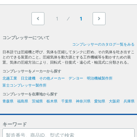
1
1
コンプレッサーについて
コンプレッサーのカタログ一覧をみる
日本語では圧縮機と呼び、気体を圧縮してタンクに貯め、その気体を吐き出すこ
とのできる装置のこと。圧縮気体を動力源とする工作機械等を動かすための装
置。気体の圧縮方法により、回転式・往復式・遠心式・軸流式に分類される。
コンプレッサーをメーカーから探す
北越工業
日立建機
その他メーカー
デンヨー
明治機械製作所
富士コンプレッサー製作所
コンプレッサーを在庫地から探す
青森県
福島県
茨城県
栃木県
千葉県
神奈川県
愛知県
大阪府
兵庫県
キーワード