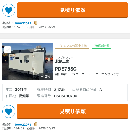
見積り依頼
出品者：
100022073
商品ID：
155783
公開日：
2026/04/29
プレミアム特選中古機
整備塗装済
コンプレッサー
北越工業
PDS75SC
超低騒音 アフタークーラー エアコンプレッサー
+12枚
年式
2011年
稼働時間
出品者自己評価
2,178h
A
在庫地
愛知県
製造番号
C6C5C10790
見積り依頼
出品者：
100022073
商品ID：
154403
公開日：
2026/04/22