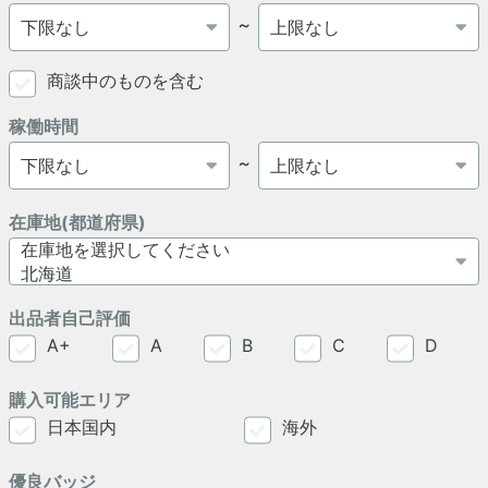
～
商談中のものを含む
稼働時間
～
在庫地(都道府県)
出品者自己評価
A+
A
B
C
D
購入可能エリア
日本国内
海外
優良バッジ