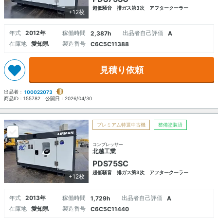
超低騒音 排ガス第3次 アフタークーラー
+12枚
年式
2012年
稼働時間
出品者自己評価
2,387h
A
在庫地
愛知県
製造番号
C6C5C11388
見積り依頼
出品者：
100022073
商品ID：
155782
公開日：
2026/04/30
プレミアム特選中古機
整備塗装済
コンプレッサー
北越工業
PDS75SC
超低騒音 排ガス第3次 アフタークーラー
+12枚
年式
2013年
稼働時間
出品者自己評価
1,729h
A
在庫地
愛知県
製造番号
C6C5C11440