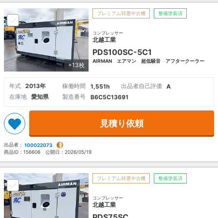
プレミアム特選中古機
整備塗装済
コンプレッサー
北越工業
PDS100SC-5C1
AIRMAN エアマン 超低騒音 アフタークーラー
+13枚
年式
2013年
稼働時間
出品者自己評価
1,551h
A
在庫地
愛知県
製造番号
B6C5C13691
見積り依頼
出品者：
100022073
商品ID：
156606
公開日：
2026/05/19
プレミアム特選中古機
整備塗装済
コンプレッサー
北越工業
PDS75SC