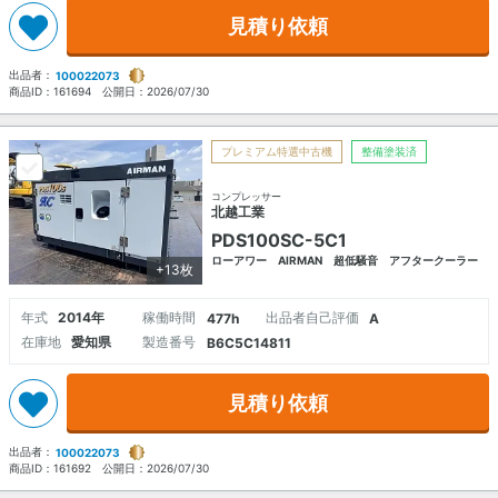
見積り依頼
出品者：
100022073
商品ID：
161694
公開日：
2026/07/30
プレミアム特選中古機
整備塗装済
コンプレッサー
北越工業
PDS100SC-5C1
ローアワー AIRMAN 超低騒音 アフタークーラー
+13枚
年式
2014年
稼働時間
出品者自己評価
477h
A
在庫地
愛知県
製造番号
B6C5C14811
見積り依頼
出品者：
100022073
商品ID：
161692
公開日：
2026/07/30