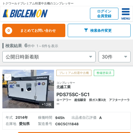
トクワールドプレミアム特選中古機のコンプレッサー
ログイン
会員登録
0
まとめてお問い合わせ
検索条件変更
6
検索結果
件中
1～6
件を表示
プレミアム特選中古機
整備塗装済
コンプレッサー
北越工業
PDS75SC-5C1
ローアワー 超低騒音 排ガス第3次 アフタークーラ
+13枚
ー
年式
2014年
稼働時間
出品者自己評価
945h
A
在庫地
愛知県
製造番号
C6C5C11848