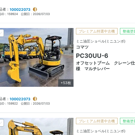
品者：
100022073
ID：
159924
公開日：
2026/07/03
プレミアム特選中古機
整備塗
ミニ油圧ショベル(ミニユンボ)
コマツ
PC30UU-6
オフセットブーム クレーン仕
様 マルチレバー
+53枚
品者：
100022073
ID：
159922
公開日：
2026/07/03
プレミアム特選中古機
整備塗
ミニ油圧ショベル(ミニユンボ)