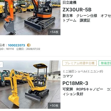
日立建機
ZX30UR-5B
新古車 クレーン仕様 オフセ
トブーム 譲渡証
+54枚
品者：
100022073
ID：
161110
公開日：
2026/07/22
プレミアム特選中古機
整備塗
ミニ油圧ショベル(ミニユンボ)
コマツ
PC18MR-3
可変脚 ROPSキャノピー コ
ィション良好
+50枚