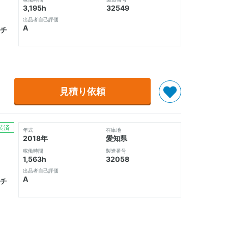
3,195h
32549
出品者自己評価
A
チ
見積り依頼
装済
年式
在庫地
2018年
愛知県
稼働時間
製造番号
1,563h
32058
出品者自己評価
A
チ