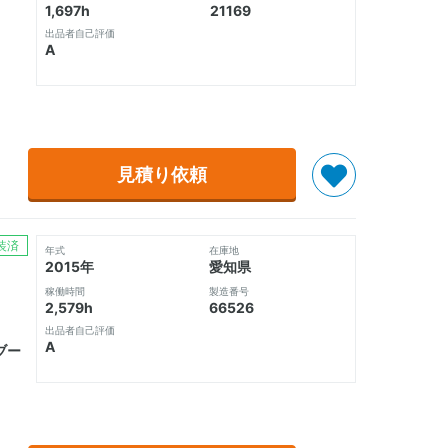
1,697h
21169
出品者自己評価
A
見積り依頼
装済
年式
在庫地
2015年
愛知県
稼働時間
製造番号
2,579h
66526
出品者自己評価
A
ブー