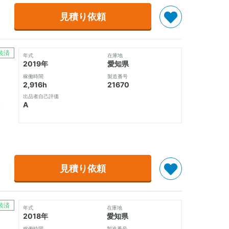
見積り依頼
装済
年式
在庫地
2019年
愛知県
稼働時間
製造番号
2,916h
21670
出品者自己評価
A
見積り依頼
装済
年式
在庫地
2018年
愛知県
稼働時間
製造番号