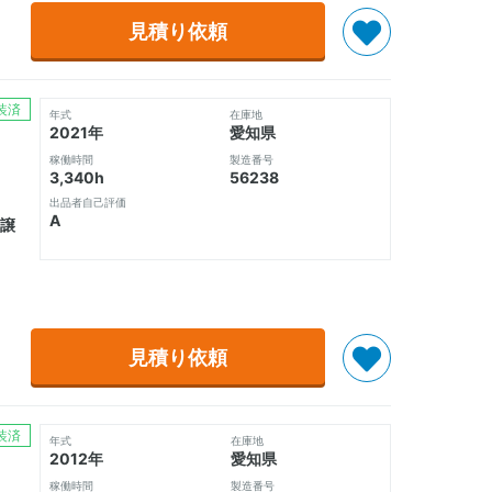
見積り依頼
装済
年式
在庫地
2021年
愛知県
稼働時間
製造番号
3,340h
56238
出品者自己評価
A
譲
見積り依頼
装済
年式
在庫地
2012年
愛知県
稼働時間
製造番号