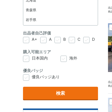
出
商品
出品者自己評価
A+
A
B
C
D
購入可能エリア
日本国内
海外
優良バッジ
優良バッジあり
出
商品
検索