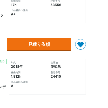
稼働時間
製造番号
17h
53556
出品者自己評価
A+
ッ
見積り依頼
装済
年式
在庫地
2018年
愛知県
稼働時間
製造番号
1,812h
24415
出品者自己評価
A
ンデ