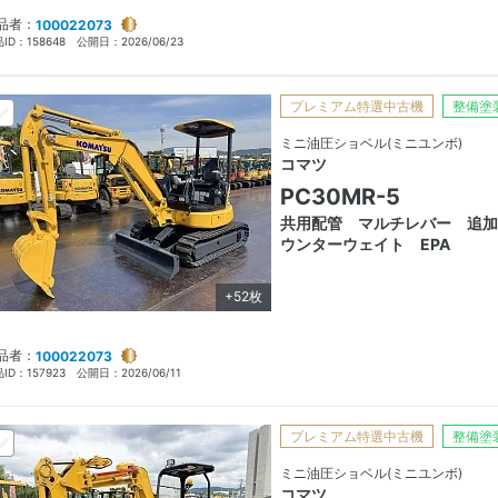
品者：
100022073
ID：
158648
公開日：
2026/06/23
プレミアム特選中古機
整備塗
ミニ油圧ショベル(ミニユンボ)
コマツ
PC30MR-5
共用配管 マルチレバー 追加
ウンターウェイト EPA
+52枚
品者：
100022073
ID：
157923
公開日：
2026/06/11
プレミアム特選中古機
整備塗
ミニ油圧ショベル(ミニユンボ)
コマツ