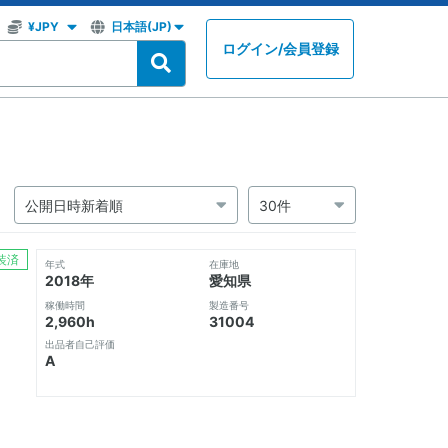
ログイン
/
会員登録
装済
年式
在庫地
2018年
愛知県
稼働時間
製造番号
2,960h
31004
出品者自己評価
A