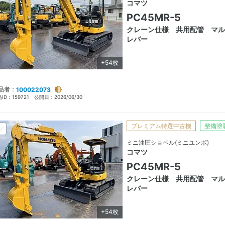
コマツ
PC45MR-5
クレーン仕様 共用配管 マル
レバー
+54枚
品者：
100022073
ID：
159721
公開日：
2026/06/30
プレミアム特選中古機
整備塗
ミニ油圧ショベル(ミニユンボ)
コマツ
PC45MR-5
クレーン仕様 共用配管 マル
レバー
+54枚