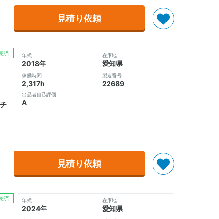
見積り依頼
装済
年式
在庫地
2018年
愛知県
稼働時間
製造番号
2,317h
22689
出品者自己評価
A
チ
見積り依頼
装済
年式
在庫地
2024年
愛知県