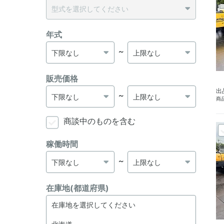
年式
～
販売価格
出
～
商品
商談中のものを含む
稼働時間
～
在庫地(都道府県)