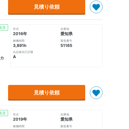
見積り依頼
装済
年式
在庫地
2016年
愛知県
稼働時間
製造番号
3,891h
51165
出品者自己評価
A
カ
見積り依頼
装済
年式
在庫地
2019年
愛知県
稼働時間
製造番号