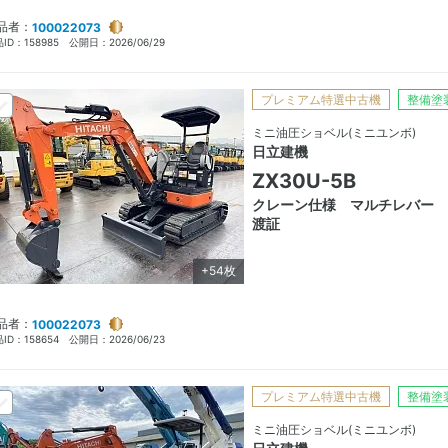
品者：
100022073
ID：
158985
公開日：
2026/06/29
プレミアム特選中古機
整備塗
ミニ油圧ショベル(ミニユンボ)
日立建機
ZX30U-5B
クレーン仕様 マルチレバー 
渡証
+54枚
品者：
100022073
ID：
158654
公開日：
2026/06/23
プレミアム特選中古機
整備塗
ミニ油圧ショベル(ミニユンボ)