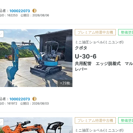
品者：
100022073
ID：
162253
公開日：
2026/08/06
プレミアム特選中古機
整備塗
ミニ油圧ショベル(ミニユンボ)
クボタ
U-30-6
共用配管 エッジ脱着式 マル
レバー
+22枚
品者：
100022073
ID：
161972
公開日：
2026/08/03
プレミアム特選中古機
整備塗
ミニ油圧ショベル(ミニユンボ)