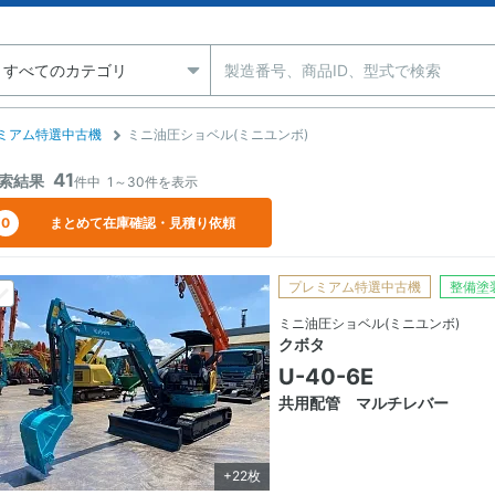
ミアム特選中古機
ミニ油圧ショベル(ミニユンボ)
41
索結果
件中
1～30
件を表示
0
まとめて在庫確認・見積り依頼
プレミアム特選中古機
整備塗
ミニ油圧ショベル(ミニユンボ)
クボタ
U-40-6E
共用配管 マルチレバー
+22枚