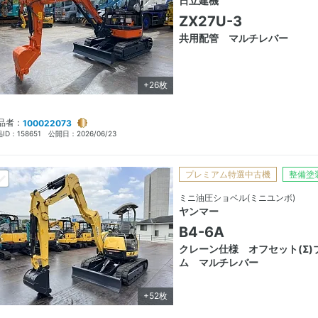
日立建機
ZX27U-3
共用配管 マルチレバー
+26枚
品者：
100022073
ID：
158651
公開日：
2026/06/23
プレミアム特選中古機
整備塗
ミニ油圧ショベル(ミニユンボ)
ヤンマー
B4-6A
クレーン仕様 オフセット(Σ)
ム マルチレバー
+52枚