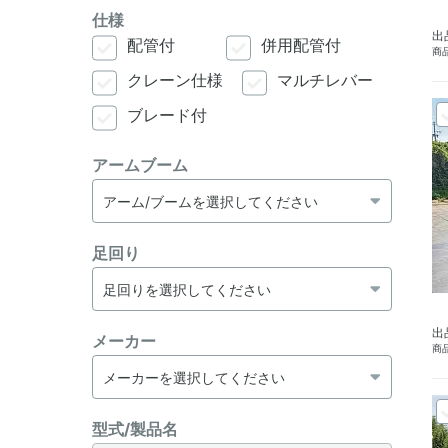
仕様
出
配管付
併用配管付
商品
クレーン仕様
マルチレバー
ブレード付
アームブーム
足回り
出
メーカー
商品
型式/製品名