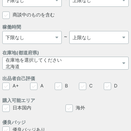
商談中のものを含む
稼働時間
～
在庫地(都道府県)
出品者自己評価
A+
A
B
C
D
購入可能エリア
日本国内
海外
優良バッジ
優良バッジあり