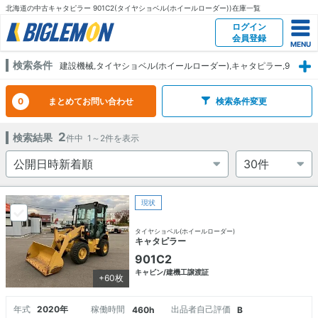
北海道の中古キャタピラー 901C2(タイヤショベル(ホイールローダー))在庫一覧
ログイン
会員登録
検索条件
建設機械,タイヤショベル(ホイールローダー),キャタピラー,9
01C2,北海道
0
まとめてお問い合わせ
検索条件変更
2
検索結果
件中
1～2
件を表示
現状
タイヤショベル(ホイールローダー)
キャタピラー
901C2
キャビン/建機工譲渡証
+60枚
年式
2020年
稼働時間
出品者自己評価
460h
B