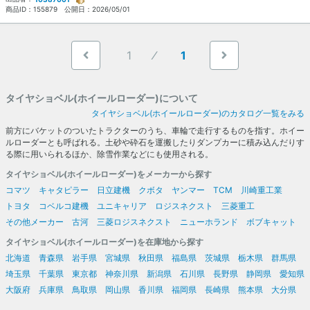
商品ID：
155879
公開日：
2026/05/01
1
1
タイヤショベル(ホイールローダー)について
タイヤショベル(ホイールローダー)のカタログ一覧をみる
前方にバケットのついたトラクターのうち、車輪で走行するものを指す。ホイー
ルローダーとも呼ばれる。土砂や砕石を運搬したりダンプカーに積み込んだりす
る際に用いられるほか、除雪作業などにも使用される。
タイヤショベル(ホイールローダー)をメーカーから探す
コマツ
キャタピラー
日立建機
クボタ
ヤンマー
TCM
川崎重工業
トヨタ
コベルコ建機
ユニキャリア
ロジスネクスト
三菱重工
その他メーカー
古河
三菱ロジスネクスト
ニューホランド
ボブキャット
タイヤショベル(ホイールローダー)を在庫地から探す
北海道
青森県
岩手県
宮城県
秋田県
福島県
茨城県
栃木県
群馬県
埼玉県
千葉県
東京都
神奈川県
新潟県
石川県
長野県
静岡県
愛知県
大阪府
兵庫県
鳥取県
岡山県
香川県
福岡県
長崎県
熊本県
大分県