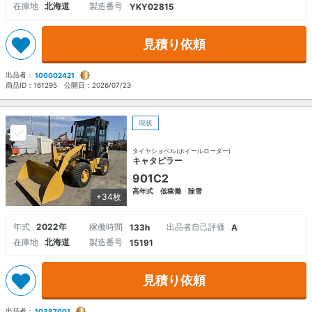
在庫地
北海道
製造番号
YKY02815
見積り依頼
出品者：
100002421
商品ID：
161295
公開日：
2026/07/23
現状
タイヤショベル(ホイールローダー)
キャタピラー
901C2
高年式 低稼働 除雪
+34枚
年式
2022年
稼働時間
出品者自己評価
133h
A
在庫地
北海道
製造番号
15191
見積り依頼
出品者：
10387001