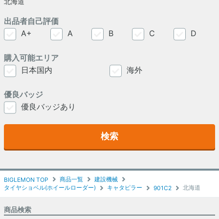
北海道
出品者自己評価
A+
A
B
C
D
購入可能エリア
日本国内
海外
優良バッジ
優良バッジあり
検索
商品一覧
建設機械
BIGLEMON TOP
タイヤショベル(ホイールローダー)
キャタピラー
北海道
901C2
商品検索