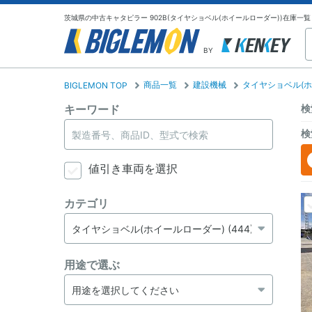
茨城県の中古キャタピラー 902B(タイヤショベル(ホイールローダー))在庫一覧
BY
商品一覧
建設機械
タイヤショベル(ホ
BIGLEMON TOP
キーワード
検
検
値引き車両を選択
カテゴリ
用途で選ぶ