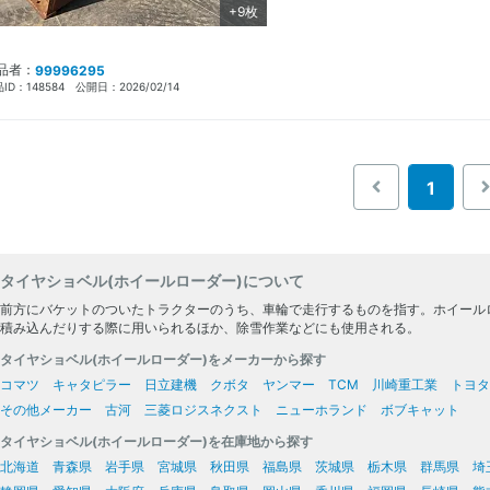
+9枚
品者：
99996295
ID：
148584
公開日：
2026/02/14
1
タイヤショベル(ホイールローダー)について
前方にバケットのついたトラクターのうち、車輪で走行するものを指す。ホイール
積み込んだりする際に用いられるほか、除雪作業などにも使用される。
タイヤショベル(ホイールローダー)をメーカーから探す
コマツ
キャタピラー
日立建機
クボタ
ヤンマー
TCM
川崎重工業
トヨタ
その他メーカー
古河
三菱ロジスネクスト
ニューホランド
ボブキャット
タイヤショベル(ホイールローダー)を在庫地から探す
北海道
青森県
岩手県
宮城県
秋田県
福島県
茨城県
栃木県
群馬県
埼