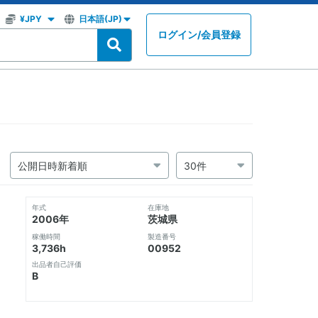
ログイン
/
会員登録
年式
在庫地
2006年
茨城県
稼働時間
製造番号
3,736h
00952
出品者自己評価
B