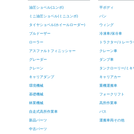
油圧ショベル(ユンボ)
平ボディ
ミニ油圧ショベル(ミニユンボ)
バン
タイヤショベル(ホイールローダー)
ウィング
ブルドーザー
冷凍車/保冷車
ローラー
トラクター/トレーラ
アスファルトフィニッシャー
クレーン車
グレーダー
ダンプ車
クレーン
タンクローリー/ミキ
キャリアダンプ
キャリアカー
環境機械
重機運搬車
基礎機械
フォークリフト
林業機械
高所作業車
自走式高所作業車
バス
新品パーツ
運搬車両その他
中古パーツ