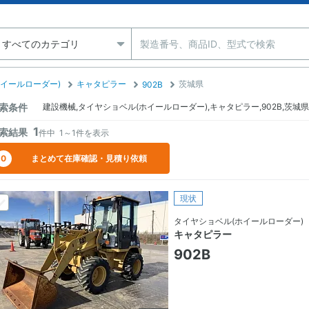
イールローダー)
キャタピラー
茨城県
902B
索条件
建設機械,タイヤショベル(ホイールローダー),キャタピラー,902B,茨城県
1
索結果
件中
1～1
件を表示
0
まとめて在庫確認・見積り依頼
現状
タイヤショベル(ホイールローダー)
キャタピラー
902B