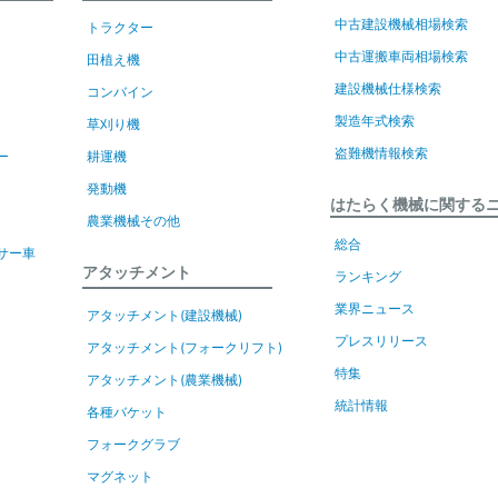
中古建設機械相場検索
トラクター
中古運搬車両相場検索
田植え機
建設機械仕様検索
コンバイン
製造年式検索
草刈り機
盗難機情報検索
ー
耕運機
発動機
はたらく機械に関する
農業機械その他
総合
サー車
アタッチメント
ランキング
業界ニュース
アタッチメント(建設機械)
プレスリリース
アタッチメント(フォークリフト)
特集
アタッチメント(農業機械)
統計情報
各種バケット
フォークグラブ
マグネット