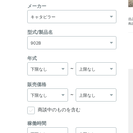
メーカー
出
商品
型式/製品名
年式
～
販売価格
～
商談中のものを含む
稼働時間