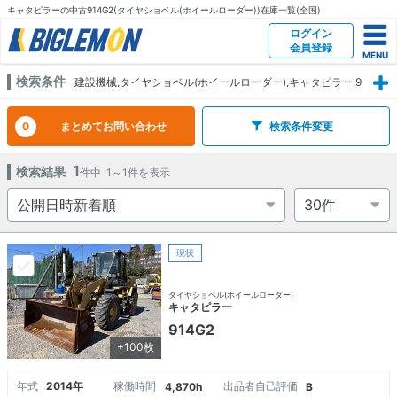
キャタピラーの中古914G2(タイヤショベル(ホイールローダー))在庫一覧(全国)
ログイン
会員登録
検索条件
建設機械,タイヤショベル(ホイールローダー),キャタピラー,9
14G2
0
まとめてお問い合わせ
検索条件変更
1
検索結果
件中
1～1
件を表示
現状
タイヤショベル(ホイールローダー)
キャタピラー
914G2
+100枚
年式
2014年
稼働時間
出品者自己評価
4,870h
B