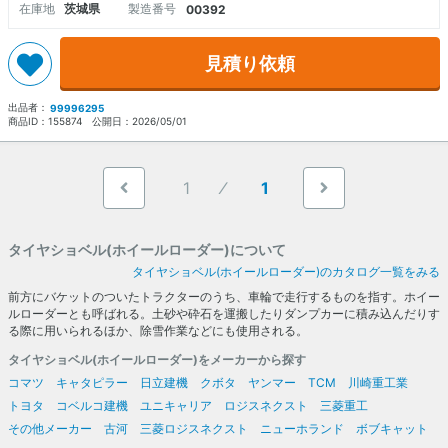
在庫地
茨城県
製造番号
00392
見積り依頼
出品者：
99996295
商品ID：
155874
公開日：
2026/05/01
1
1
タイヤショベル(ホイールローダー)について
タイヤショベル(ホイールローダー)のカタログ一覧をみる
前方にバケットのついたトラクターのうち、車輪で走行するものを指す。ホイー
ルローダーとも呼ばれる。土砂や砕石を運搬したりダンプカーに積み込んだりす
る際に用いられるほか、除雪作業などにも使用される。
タイヤショベル(ホイールローダー)をメーカーから探す
コマツ
キャタピラー
日立建機
クボタ
ヤンマー
TCM
川崎重工業
トヨタ
コベルコ建機
ユニキャリア
ロジスネクスト
三菱重工
その他メーカー
古河
三菱ロジスネクスト
ニューホランド
ボブキャット