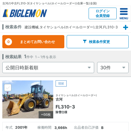
古河の中古FL310-3(タイヤショベル(ホイールローダー))在庫一覧(全国)
ログイン
会員登録
検索条件
建設機械,タイヤショベル(ホイールローダー),古河,FL310-3
0
まとめてお問い合わせ
検索条件変更
1
検索結果
件中
1～1
件を表示
現状
タイヤショベル(ホイールローダー)
古河
FL310-3
除雪仕様
+66枚
年式
2001年
稼働時間
出品者自己評価
3,666h
B