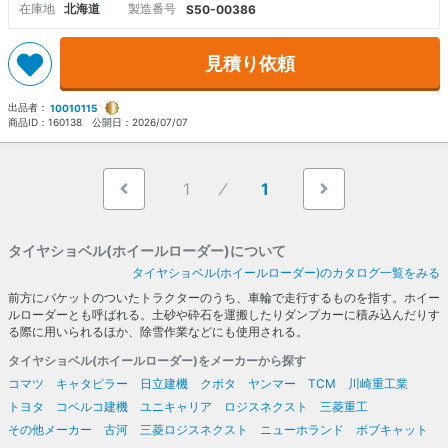
在庫地
北海道
製造番号
S50-00386
見積り依頼
出品者：
10010115
商品ID：
160138
公開日：
2026/07/07
1
1
タイヤショベル(ホイールローダー)について
タイヤショベル(ホイールローダー)のカタログ一覧をみる
前方にバケットのついたトラクターのうち、車輪で走行するものを指す。ホイー
ルローダーとも呼ばれる。土砂や砕石を運搬したりダンプカーに積み込んだりす
る際に用いられるほか、除雪作業などにも使用される。
タイヤショベル(ホイールローダー)をメーカーから探す
コマツ
キャタピラー
日立建機
クボタ
ヤンマー
TCM
川崎重工業
トヨタ
コベルコ建機
ユニキャリア
ロジスネクスト
三菱重工
その他メーカー
古河
三菱ロジスネクスト
ニューホランド
ボブキャット