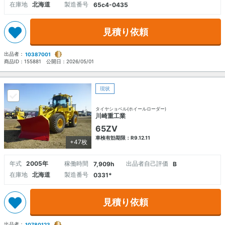
在庫地
北海道
製造番号
65c4-0435
見積り依頼
出品者：
10387001
商品ID：
155881
公開日：
2026/05/01
現状
タイヤショベル(ホイールローダー)
川崎重工業
65ZV
車検有効期限：R9.12.11
+47枚
年式
2005年
稼働時間
出品者自己評価
7,909h
B
在庫地
北海道
製造番号
0331*
見積り依頼
出品者：
10780123