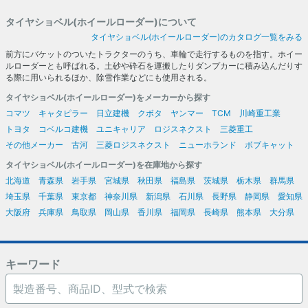
タイヤショベル(ホイールローダー)について
タイヤショベル(ホイールローダー)のカタログ一覧をみる
前方にバケットのついたトラクターのうち、車輪で走行するものを指す。ホイー
ルローダーとも呼ばれる。土砂や砕石を運搬したりダンプカーに積み込んだりす
る際に用いられるほか、除雪作業などにも使用される。
タイヤショベル(ホイールローダー)をメーカーから探す
コマツ
キャタピラー
日立建機
クボタ
ヤンマー
TCM
川崎重工業
トヨタ
コベルコ建機
ユニキャリア
ロジスネクスト
三菱重工
その他メーカー
古河
三菱ロジスネクスト
ニューホランド
ボブキャット
タイヤショベル(ホイールローダー)を在庫地から探す
北海道
青森県
岩手県
宮城県
秋田県
福島県
茨城県
栃木県
群馬県
埼玉県
千葉県
東京都
神奈川県
新潟県
石川県
長野県
静岡県
愛知県
大阪府
兵庫県
鳥取県
岡山県
香川県
福岡県
長崎県
熊本県
大分県
キーワード