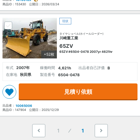
商品ID：
153430
公開日：
2026/03/24
現状
タイヤショベル(ホイールローダー)
川崎重工業
65ZV
65ZV #6504-0478 2007yr 4621hr
+52枚
年式
2007年
稼働時間
出品者自己評価
4,621h
B
在庫地
秋田県
製造番号
6504-0478
見積り依頼
出品者：
10065006
商品ID：
147904
公開日：
2025/12/29
1
1