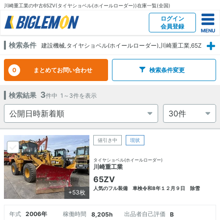
川崎重工業の中古65ZV(タイヤショベル(ホイールローダー))在庫一覧(全国)
ログイン
会員登録
検索条件
建設機械,タイヤショベル(ホイールローダー),川崎重工業,65Z
V
0
まとめてお問い合わせ
検索条件変更
3
検索結果
件中
1～3
件を表示
値引き中
現状
タイヤショベル(ホイールローダー)
川崎重工業
65ZV
人気のフル装備 車検令和8年１２月９日 除雪
+53枚
年式
2006年
稼働時間
出品者自己評価
8,205h
B