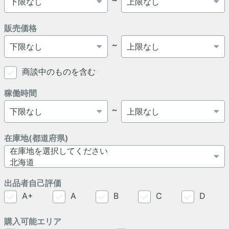
販売価格
～
商談中のものを含む
稼働時間
～
在庫地(都道府県)
出品者自己評価
A+
A
B
C
D
購入可能エリア