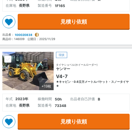
在庫地
長野県
製造番号
1F165
見積り依頼
出品者：
100020838
商品ID：
146009
公開日：
2025/11/29
現状
タイヤショベル(ホイールローダー)
ヤンマー
V4-7
★キャビン・0.6立方メートルバケット・スノータイヤ
+19枚
★
年式
2023年
稼働時間
出品者自己評価
50h
B
在庫地
長野県
製造番号
73348
見積り依頼