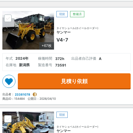
現状
整備済
タイヤショベル(ホイールローダー)
ヤンマー
V4-7
+67枚
年式
2024年
稼働時間
出品者自己評価
372h
A
在庫地
新潟県
製造番号
73591
見積り依頼
出品者：
23381078
商品ID：
154484
公開日：
2026/04/10
現状
タイヤショベル(ホイールローダー)
ヤンマー