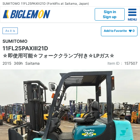
SUMITOMO 11FL25PAXIII21D (Forklifts at Saitama, Japan)
Sign in
Sign up
As it is
Add to Favorite
0
SUMITOMO
11FL25PAXIII21D
☆即使用可能☆フォーククランプ付き☆LPガス☆
2015
369h
Saitama
Item ID：
157507