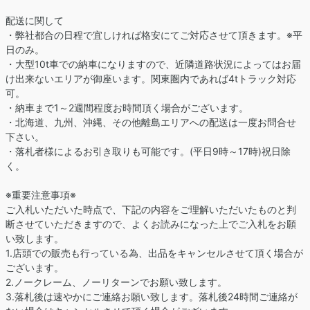
配送に関して
・弊社都合の日程で宜しければ格安にてご対応させて頂きます。※平
日のみ。
・大型10t車での納車になりますので、近隣道路状況によってはお届
け出来ないエリアが御座います。関東圏内であれば4tトラック対応
可。
・納車まで1～2週間程度お時間頂く場合がございます。
・北海道、九州、沖縄、その他離島エリアへの配送は一度お問合せ
下さい。
・落札者様によるお引き取りも可能です。(平日9時～17時)祝日除
く。
※重要注意事項※
ご入札いただいた時点で、下記の内容をご理解いただいたものと判
断させていただきますので、よくお読みになった上でご入札をお願
い致します。
1.店頭での販売も行っている為、出品をキャンセルさせて頂く場合が
ございます。
2.ノークレーム、ノーリターンでお願い致します。
3.落札後は速やかにご連絡お願い致します。落札後24時間ご連絡が