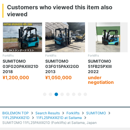
Customers who viewed this item also
viewed
Forklifts
Forklifts
Forklifts
SUMITOMO
SUMITOMO
SUMITOMO
03FG20PAXIII21D
03FG15PAXI2GD
51FB25PXIII
2018
2013
2022
¥1,200,000
¥1,050,000
under
negotiation
BIGLEMON TOP
Search Results
Forklifts
SUMITOMO
11FL25PAXIII21D
11FL25PAXIII21D at Saitama
SUMITOMO 11FL25PAXIII21D (Forklifts) at Saitama, Japan