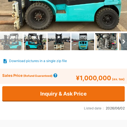
Download pictures in a single zip file
Sales Price
(Refund Guaranteed)
¥1,000,000
(ex. tax)
Inquiry & Ask Price
Listed date：
2026/06/02