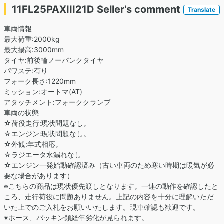
11FL25PAXIII21D Seller's comment
Translate
車両情報
最大荷重:2000kg
最大揚高:3000mm
タイヤ:前後輪ノーパンクタイヤ
パワステ:有り
フォーク長さ:1220mm
ミッション:オートマ(AT)
アタッチメント:フォーククランプ
車両の状態
☆荷役走行:現状問題なし。
☆エンジン:現状問題なし。
☆外観:年式相応。
☆ラジエータ水漏れなし
☆エンジン一発始動確認済み（古い車両のため寒い時期は暖気が必
要な場合があります）
※こちらの商品は現状優先渡しとなります。一連の動作を確認したと
ころ、走行荷役に問題ありません。上記の内容を十分に理解いただ
いた上でのご入札をお願いいたします。現車確認も歓迎です。
※ホース、パッキン類経年劣化が見られます。