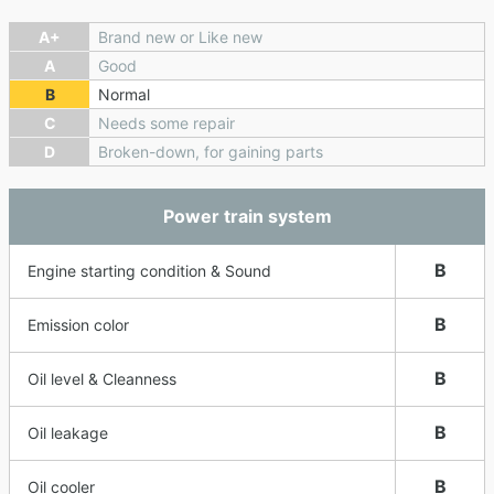
A+
Brand new or Like new
A
Good
B
Normal
C
Needs some repair
D
Broken-down, for gaining parts
Power train system
B
Engine starting condition & Sound
B
Emission color
B
Oil level & Cleanness
B
Oil leakage
B
Oil cooler