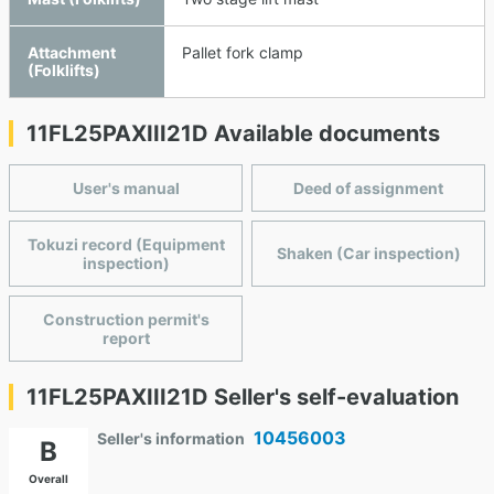
Attachment
Pallet fork clamp
(Folklifts)
11FL25PAXIII21D Available documents
User's manual
Deed of assignment
Tokuzi record (Equipment
Shaken (Car inspection)
inspection)
Construction permit's
report
11FL25PAXIII21D Seller's self-evaluation
10456003
Seller's information
B
Overall