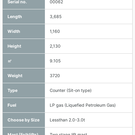
Serial no.
00062
Length
3,685
Width
1,160
Height
2,130
㎥
9.105
Weight
3720
Type
Counter (Sit-on type)
Fuel
LP gas (Liquefied Petroleum Gas)
Choose by Size
Lessthan 2.0-3.0t
Mast (Folklifts)
Two stage lift mast