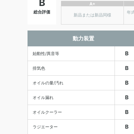
B
A+
総合評価
年
新品または新品同様
動力装置
B
始動性/異音等
B
排気色
B
オイルの量/汚れ
B
オイル漏れ
B
オイルクーラー
B
ラジエーター