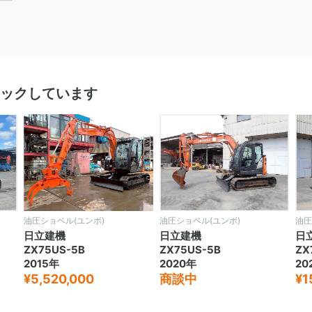
ックしています
油圧ショベル(ユンボ)
油圧ショベル(ユンボ)
油圧
日立建機
日立建機
日
ZX75US-5B
ZX75US-5B
ZX
2015年
2020年
20
¥5,520,000
商談中
¥1