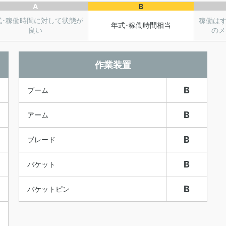
A
B
式･稼働時間に対して状態が
稼働は
年式･稼働時間相当
良い
のメ
作業装置
B
ブーム
B
アーム
B
ブレード
B
バケット
B
バケットピン