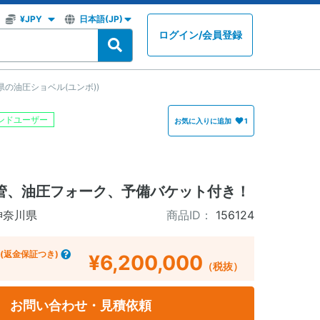
ログイン
/
会員登録
川県の油圧ショベル(ユンボ))
ンドユーザー
お気に入りに追加
1
管、油圧フォーク、予備バケット付き！
神奈川県
商品ID：
156124
(返金保証つき)
¥6,200,000
（税抜）
お問い合わせ・見積依頼