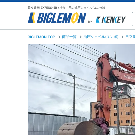
日立建機 ZX75US-5B (神奈川県の油圧ショベル(ユンボ))
BY
商品一覧
油圧ショベル(ユンボ)
日立
BIGLEMON TOP