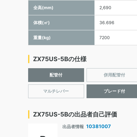
全高(mm)
2,690
体積(㎥)
36.696
重量(kg)
7200
ZX75US-5Bの仕様
配管付
併用配管付
マルチレバー
ブレード付
ZX75US-5Bの出品者自己評価
10381007
出品者情報