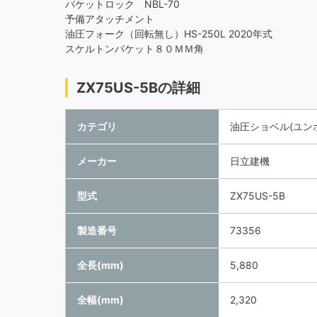
バケットロック NBL-70
予備アタッチメント
油圧フォーク（回転無し）HS-250L 2020年式
スケルトンバケット８０ＭＭ角
ZX75US-5Bの詳細
カテゴリ
油圧ショベル(ユン
メーカー
日立建機
型式
ZX75US-5B
製造番号
73356
全長(mm)
5,880
全幅(mm)
2,320