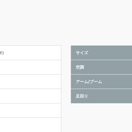
ボ)
サイズ
空調
アーム/ブーム
足回り