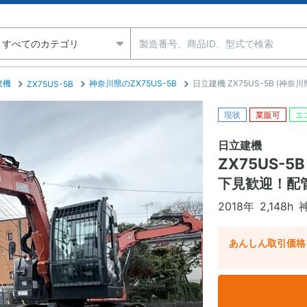
建機
神奈川県のZX75US-5B
日立建機 ZX75US-5B (神奈
ZX75US-5B
現状
業販可
エ
日立建機
ZX75US-5B
下見歓迎！配
2018年
2,148h
あんしん取引価格