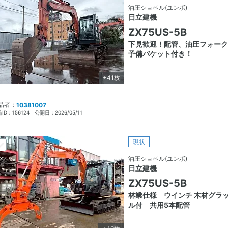
油圧ショベル(ユンボ)
日立建機
ZX75US-5B
下見歓迎！配管、油圧フォーク
予備バケット付き！
+41枚
品者：
10381007
ID：
156124
公開日：
2026/05/11
現状
油圧ショベル(ユンボ)
日立建機
ZX75US-5B
林業仕様 ウインチ 木材グラ
ル付 共用5本配管