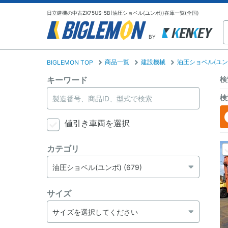
日立建機の中古ZX75US-5B(油圧ショベル(ユンボ))在庫一覧(全国)
BY
商品一覧
建設機械
油圧ショベル(ユン
BIGLEMON TOP
キーワード
検
検
値引き車両を選択
カテゴリ
サイズ