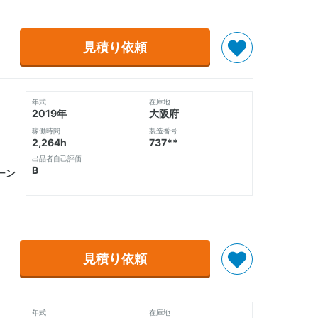
見積り依頼
年式
在庫地
2019年
大阪府
稼働時間
製造番号
2,264h
737**
出品者自己評価
B
レーン
見積り依頼
年式
在庫地