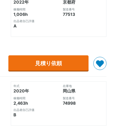
2022年
京都府
稼働時間
製造番号
1,006h
77513
出品者自己評価
A
見積り依頼
年式
在庫地
2020年
岡山県
稼働時間
製造番号
2,463h
74998
出品者自己評価
B