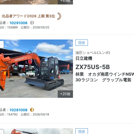
+49枚
出品者アワード2026 上期 第3位
品者：
10291006
ID：
155889
公開日：
2026/05/02
現状
油圧ショベル(ユンボ)
日立建機
ZX75US-5B
林業 オカダ南星ウインチNSW
30ラジコン グラップル電装
+20枚
品者：
10281008
ID：
154782
公開日：
2026/04/18
現状