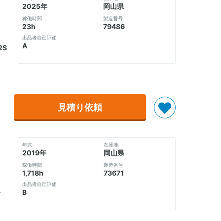
2025年
岡山県
稼働時間
製造番号
23h
79486
出品者自己評価
A
2S
見積り依頼
年式
在庫地
2019年
岡山県
稼働時間
製造番号
1,718h
73671
出品者自己評価
B