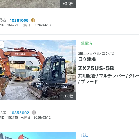
+39枚
品者：
10281008
ID：
154771
公開日：
2026/04/18
整備済
油圧ショベル(ユンボ)
日立建機
ZX75US-5B
共用配管 / マルチレバー / ク
/ ブレード
+88枚
品者：
10855002
ID：
152715
公開日：
2026/03/12
現状