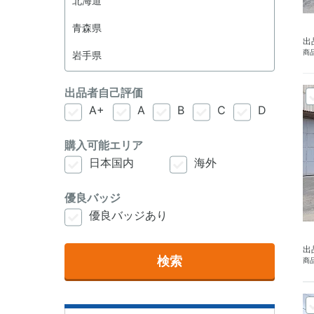
出
商品
出品者自己評価
A+
A
B
C
D
購入可能エリア
日本国内
海外
優良バッジ
優良バッジあり
出
検索
商品