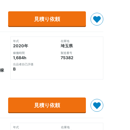
見積り依頼
年式
在庫地
2020年
埼玉県
稼働時間
製造番号
1,684h
75382
出品者自己評価
B
稼
見積り依頼
年式
在庫地