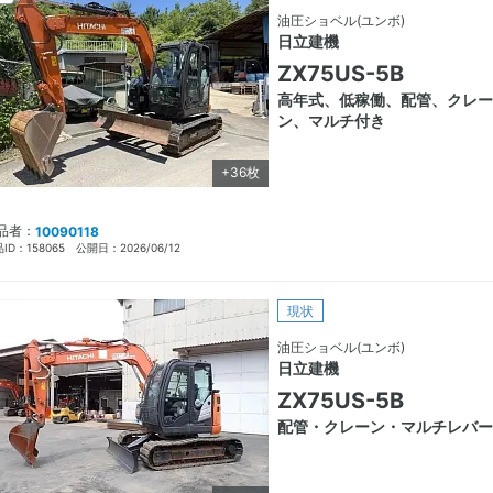
油圧ショベル(ユンボ)
日立建機
ZX75US-5B
高年式、低稼働、配管、クレー
ン、マルチ付き
+36枚
品者：
10090118
ID：
158065
公開日：
2026/06/12
現状
油圧ショベル(ユンボ)
日立建機
ZX75US-5B
配管・クレーン・マルチレバー