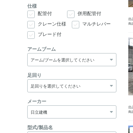
仕様
配管付
併用配管付
出
クレーン仕様
マルチレバー
商品
ブレード付
アームブーム
足回り
メーカー
出
商品
型式/製品名