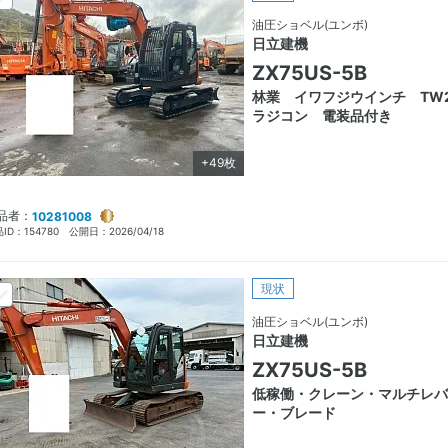
油圧ショベル(ユンボ)
日立建機
ZX75US-5B
林業 イワフジウインチ TW
ラジコン 電装品付き
+49枚
品者：
10281008
ID：
154780
公開日：
2026/04/18
現状
油圧ショベル(ユンボ)
日立建機
ZX75US-5B
低稼働・クレーン・マルチレバ
ー・ブレード