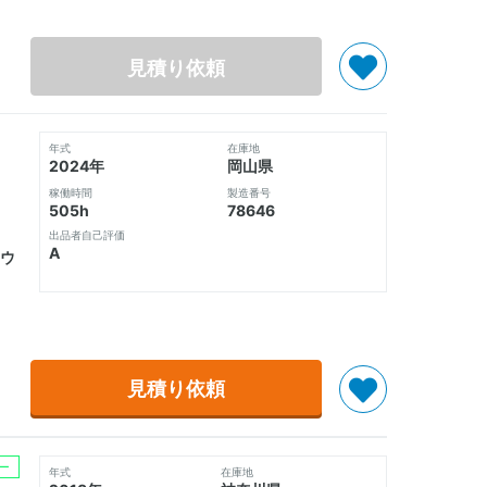
見積り依頼
年式
在庫地
2024年
岡山県
稼働時間
製造番号
505h
78646
出品者自己評価
A
ウ
見積り依頼
ー
年式
在庫地