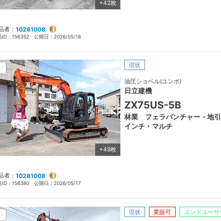
+42枚
品者：
10281008
ID：
156352
公開日：
2026/05/18
現状
油圧ショベル(ユンボ)
日立建機
ZX75US-5B
林業 フェラバンチャー・地引
インチ・マルチ
+49枚
品者：
10281008
ID：
156380
公開日：
2026/05/17
現状
業販可
エンドユーザ