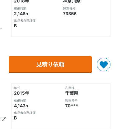
2018年
神奈川県
稼働時間
製造番号
2,148h
73356
出品者自己評価
B
、
見積り依頼
年式
在庫地
2015年
千葉県
稼働時間
製造番号
4,143h
70***
出品者自己評価
B
ップ