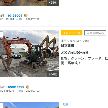
+65枚
品者：
10126004
ID：
161204
公開日：
2026/07/22
クレカ支払可
入庫点検済み
油圧ショベル(ユンボ)
日立建機
ZX75US-5B
配管、クレーン、ブレード、低
働、高年式！
+64枚
品者：
100013255
ID：
159971
公開日：
2026/07/03
現状