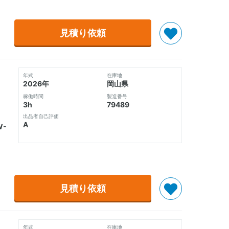
見積り依頼
年式
在庫地
2026年
岡山県
稼働時間
製造番号
3h
79489
出品者自己評価
A
-
見積り依頼
年式
在庫地