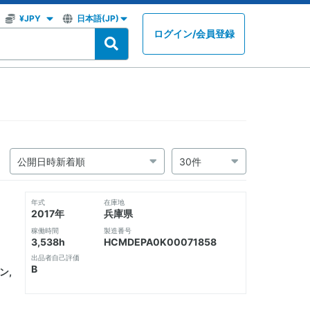
ログイン
/
会員登録
年式
在庫地
2017年
兵庫県
稼働時間
製造番号
3,538h
HCMDEPA0K00071858
出品者自己評価
B
ン,