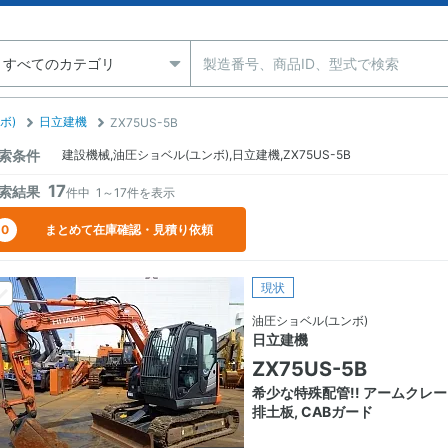
ボ)
日立建機
ZX75US-5B
索条件
建設機械,油圧ショベル(ユンボ),日立建機,ZX75US-5B
17
索結果
件中
1～17
件を表示
0
まとめて在庫確認・見積り依頼
現状
油圧ショベル(ユンボ)
日立建機
ZX75US-5B
希少な特殊配管!! アームクレー
排土板, CABガード