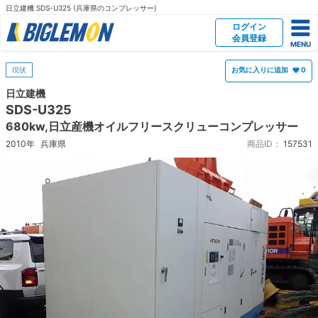
日立建機 SDS-U325 (兵庫県のコンプレッサー)
ログイン
会員登録
現状
お気に入りに追加
0
日立建機
SDS-U325
680kw,日立産機オイルフリースクリューコンプレッサー
2010年
兵庫県
商品ID：
157531