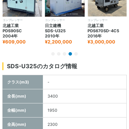
コンプレッサー
コンプレッサー
コンプレッサー
北越工業
日立建機
北越工業
PDS90SC
SDS-U325
PDS670SD-4C5
2004年
2010年
2016年
¥609,000
¥2,200,000
¥3,000,000
SDS-U325のカタログ情報
クラス(m3)
-
全長(mm)
3400
全幅(mm)
1950
全高(mm)
2300