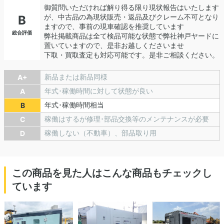
御質問いただければ解り得る限り現状報告はいたします
が、中古品の為現状販売・返品及びクレーム不可となり
B
ますので、事前の現車確認を推奨しています
総合評価
弊社掲載商品は全て検品可能な状態で弊社神戸ヤードに
置いていますので、是非お越しくださいませ
下取・買取査定も対応可能です。是非ご相談ください。
新品または新品同様
A+
年式･稼働時間に対して状態が良い
A
年式･稼働時間相当
B
稼働はするが修理･部品交換等のメンテナンスが必要
C
稼働しない（不動車）、部品取り用
D
この商品を見た人はこんな商品もチェックし
ています