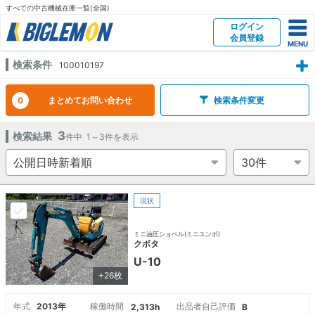
すべての中古機械在庫一覧(全国)
ログイン
会員登録
検索条件
100010197
0
まとめてお問い合わせ
検索条件変更
3
検索結果
件中
1～3
件を表示
現状
ミニ油圧ショベル(ミニユンボ)
クボタ
U-10
+26枚
年式
2013年
稼働時間
出品者自己評価
2,313h
B