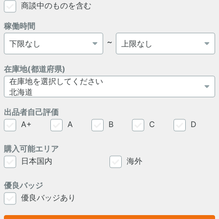
商談中のものを含む
稼働時間
～
在庫地(都道府県)
出品者自己評価
A+
A
B
C
D
購入可能エリア
日本国内
海外
優良バッジ
優良バッジあり