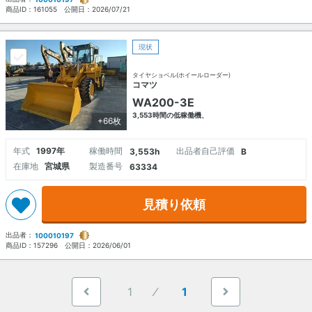
商品ID：
161055
公開日：
2026/07/21
現状
タイヤショベル(ホイールローダー)
コマツ
WA200-3E
3,553時間の低稼働機、
+66枚
年式
1997年
稼働時間
出品者自己評価
3,553h
B
在庫地
宮城県
製造番号
63334
見積り依頼
出品者：
100010197
商品ID：
157296
公開日：
2026/06/01
1
1