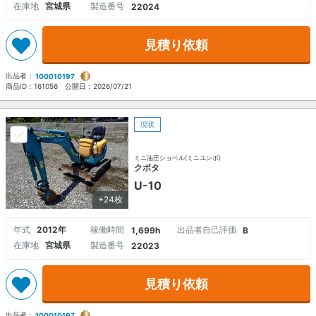
在庫地
宮城県
製造番号
22024
見積り依頼
出品者：
100010197
商品ID：
161056
公開日：
2026/07/21
現状
ミニ油圧ショベル(ミニユンボ)
クボタ
U-10
+24枚
年式
2012年
稼働時間
出品者自己評価
1,699h
B
在庫地
宮城県
製造番号
22023
見積り依頼
出品者：
100010197