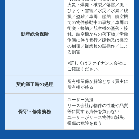
火災・爆発・破裂／落雷／風・
ひょう・雪害／水災／水漏／破
損／盗難／車両、船舶、航空機
での物件移動中の事故／車両の
衝突・接触／航空機の墜落・接
動産総合保険
触、航空機からの落下物／労働
争議に伴う暴行／建物又は橋梁
の崩壊／従業員の誤操作／によ
る損害
※詳しくはファイナンス会社に
ご確認ください。
所有権留保が解除となり買主に
契約満了時の処理
所有権が移る
ユーザー負担
リース会社は物件の性能や品質
保守・修繕義務
等に関する責任を負わない
ユーザーがリース物件の減失、
損傷の危険を負う