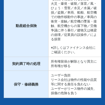
火災・爆発・破裂／落雷／風・
ひょう・雪害／水災／水漏／破
損／盗難／車両、船舶、航空機
での物件移動中の事故／車両の
衝突・接触／航空機の墜落・接
動産総合保険
触、航空機からの落下物／労働
争議に伴う暴行／建物又は橋梁
の崩壊／従業員の誤操作／によ
る損害
※詳しくはファイナンス会社に
ご確認ください。
所有権留保が解除となり買主に
契約満了時の処理
所有権が移る
ユーザー負担
リース会社は物件の性能や品質
保守・修繕義務
等に関する責任を負わない
ユーザーがリース物件の減失、
損傷の危険を負う