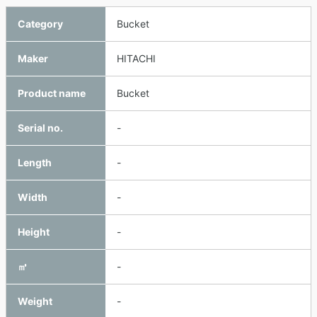
Category
Bucket
Maker
HITACHI
Product name
Bucket
Serial no.
-
Length
-
Width
-
Height
-
㎥
-
Weight
-