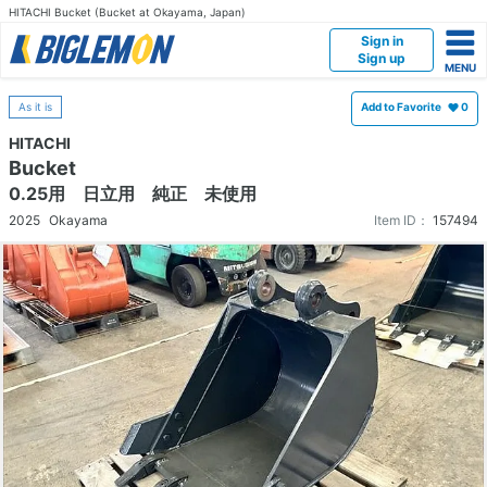
HITACHI Bucket (Bucket at Okayama, Japan)
Sign in
Sign up
As it is
Add to Favorite
0
HITACHI
Bucket
0.25用 日立用 純正 未使用
2025
Okayama
Item ID：
157494