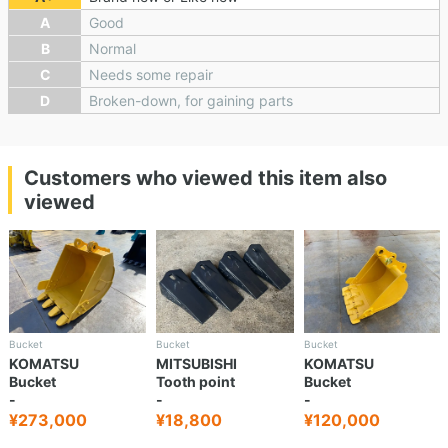
A
Good
B
Normal
C
Needs some repair
D
Broken-down, for gaining parts
Customers who viewed this item also
viewed
Bucket
Bucket
Bucket
KOMATSU
MITSUBISHI
KOMATSU
Bucket
Tooth point
Bucket
-
-
-
¥273,000
¥18,800
¥120,000