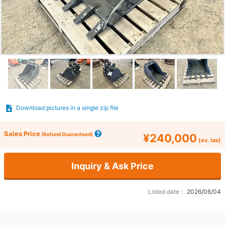
Download pictures in a single zip file
Sales Price
(Refund Guaranteed)
¥240,000
(ex. tax)
Inquiry & Ask Price
Listed date：
2026/06/04