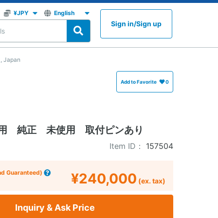
Sign in
/
Sign up
, Japan
Add to Favorite
0
友用 純正 未使用 取付ピンあり
Item ID：
157504
nd Guaranteed)
¥240,000
(ex. tax)
Inquiry & Ask Price