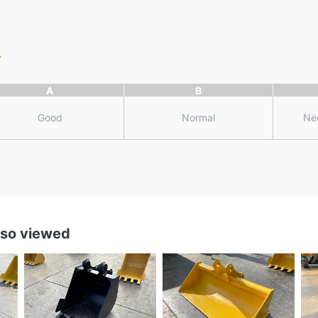
A
B
Good
Normal
Ne
lso viewed