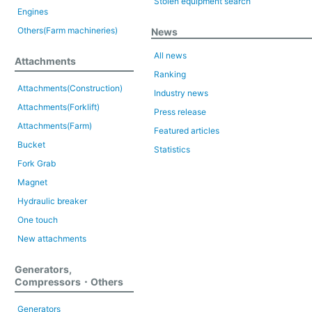
Stolen equipment search
Engines
Others(Farm machineries)
News
All news
Attachments
Ranking
Attachments(Construction)
Industry news
Attachments(Forklift)
Press release
Attachments(Farm)
Featured articles
Bucket
Statistics
Fork Grab
Magnet
Hydraulic breaker
One touch
New attachments
Generators,
Compressors・Others
Generators