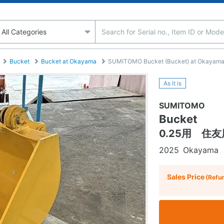
Bucket
Bucket at Okayama
SUMITOMO Bucket (Bucket) at Okayama
As it is
SUMITOMO
Bucket
0.25用 住
2025
Okayama
Sales Price
(Refu