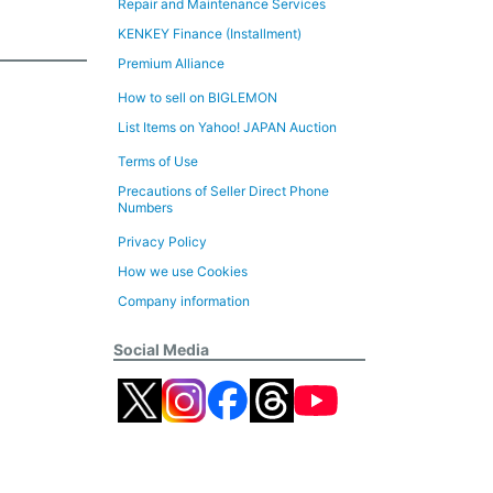
Repair and Maintenance Services
KENKEY Finance (Installment)
Premium Alliance
How to sell on BIGLEMON
List Items on Yahoo! JAPAN Auction
Terms of Use
Precautions of Seller Direct Phone
Numbers
Privacy Policy
How we use Cookies
Company information
Social Media