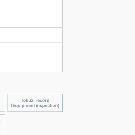
Tokuzi record
(Equipment inspection)
s