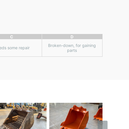
C
D
Broken-down, for gaining
eds some repair
parts
›