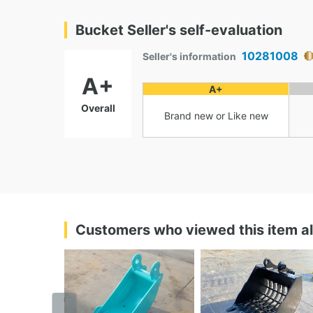
Bucket Seller's self-evaluation
10281008
Seller's information
A+
A+
Overall
Brand new or Like new
Customers who viewed this item a
‹