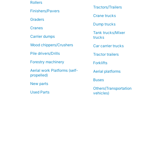
Rollers
Tractors/Trailers
Finishers/Pavers
Crane trucks
Graders
Dump trucks
Cranes
Tank trucks/Mixer
Carrier dumps
trucks
Wood chippers/Crushers
Car carrier trucks
Pile drivers/Drills
Tractor trailers
Forestry machinery
Forklifts
Aerial work Platforms (self-
Aerial platforms
propelled)
Buses
New parts
Others(Transportation
Used Parts
vehicles)