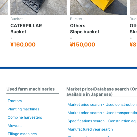
Bucket
Bucket
Buc
CATERPILLAR
Others
Ot
Bucket
Slope bucket
Ske
-
-
-
¥160,000
¥150,000
¥8
Used farm machineries
Market price/Database search (O
available in Japanese)
Tractors
Market price search - Used constructio
Planting machines
Market price search - Used transportati
Combine harvesters
Specifications search - Construction eq
Mowers
Manufactured year search
Tillage machines