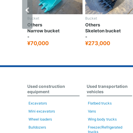
Bucket
Bucket
Others
Others
Narrow bucket
Skeleton bucket
-
-
¥70,000
¥273,000
Used construction
Used transportation
equipment
vehicles
Excavators
Flatbed trucks
Mini excavators
Vans
Wheel loaders
Wing body trucks
Bulldozers
Freezer/Refrigerated
trucks