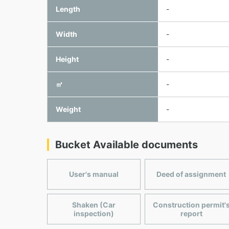
Length
-
Width
-
Height
-
㎥
-
Weight
-
Bucket Available documents
User's manual
Deed of assignment
Shaken (Car
Construction permit'
inspection)
report