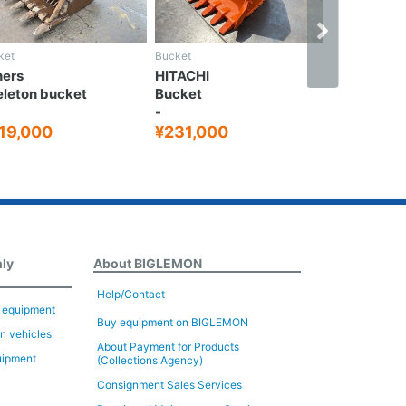
ket
Bucket
Bucket
hers
HITACHI
Others
leton bucket
Bucket
Bucket
-
-
19,000
¥231,000
¥80,000
nly
About BIGLEMON
Help/Contact
n equipment
Buy equipment on BIGLEMON
on vehicles
About Payment for Products
uipment
(Collections Agency)
Consignment Sales Services