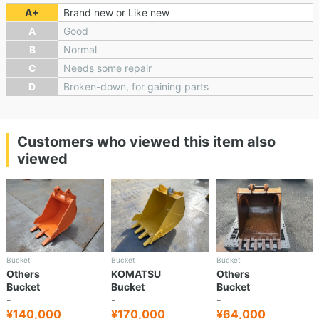
A+
Brand new or Like new
A
Good
B
Normal
C
Needs some repair
D
Broken-down, for gaining parts
Customers who viewed this item also
viewed
Bucket
Bucket
Bucket
Others
KOMATSU
Others
Bucket
Bucket
Bucket
-
-
-
¥140,000
¥170,000
¥64,000