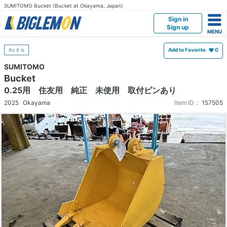
SUMITOMO Bucket (Bucket at Okayama, Japan)
Sign in
Sign up
As it is
Add to Favorite
0
SUMITOMO
Bucket
0.25用 住友用 純正 未使用 取付ピンあり
2025
Okayama
Item ID：
157505