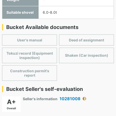
Suitable shovel
6.0-8.0t
Bucket Available documents
User's manual
Deed of assignment
Tokuzi record (Equipment
Shaken (Car inspection)
inspection)
Construction permit's
report
Bucket Seller's self-evaluation
10281008
Seller's information
A+
Overall