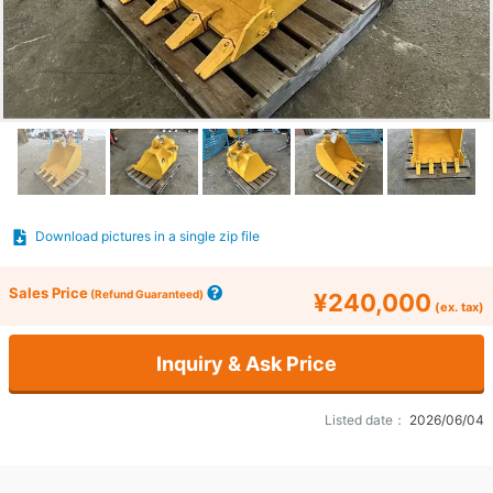
Download pictures in a single zip file
Sales Price
(Refund Guaranteed)
¥240,000
(ex. tax)
Inquiry & Ask Price
Listed date：
2026/06/04