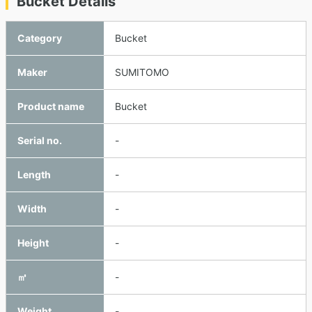
Bucket Details
Category
Bucket
Maker
SUMITOMO
Product name
Bucket
Serial no.
-
Length
-
Width
-
Height
-
㎥
-
Weight
-